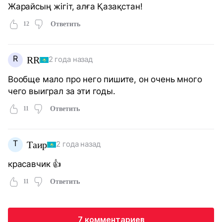
Жарайсың жігіт, алға Қазақстан!
12
Ответить
R
RR
2 года назад
Вообще мало про него пишите, он очень много
чего выиграл за эти годы.
11
Ответить
Т
Таир
2 года назад
красавчик 👍
11
Ответить
7 комментариев