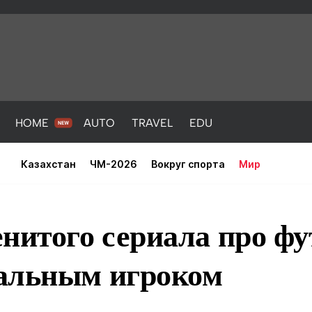
HOME
AUTO
TRAVEL
EDU
Казахстан
ЧМ-2026
Вокруг спорта
Мир
нитого сериала про фу
альным игроком
PORT
HEALTH
HOME
AUTO
Новости
порт
Новости
Новости