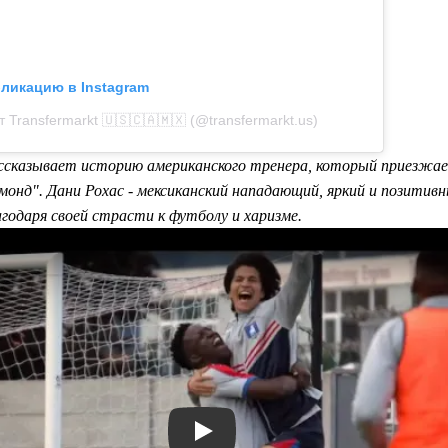
бликацию в Instagram
 Transfermarkt 🇺🇸🇨🇦🇲🇽 (@transfermarkt.us)
ассказывает историю американского тренера, который приезжае
монд". Дани Рохас - мексиканский нападающий, яркий и позитив
годаря своей страсти к футболу и харизме.
Смотреть видео YouTube