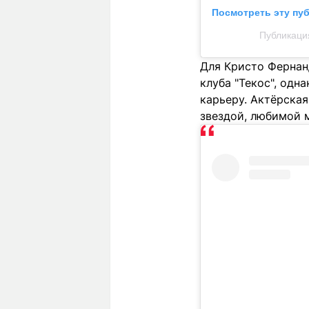
Посмотреть эту пу
Публикация
Для Кристо Фернан
клуба "Текос", одн
карьеру. Актёрская
звездой, любимой 