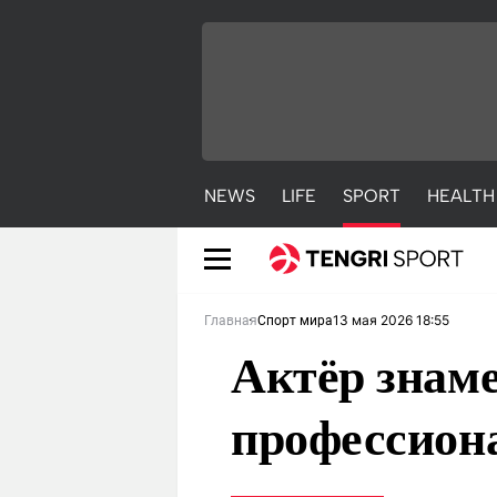
NEWS
LIFE
SPORT
HEALTH
13 мая 2026 18:55
Главная
Спорт мира
Актёр знаме
профессион
NEWS
LIFE
S
Новости
Красиво
С