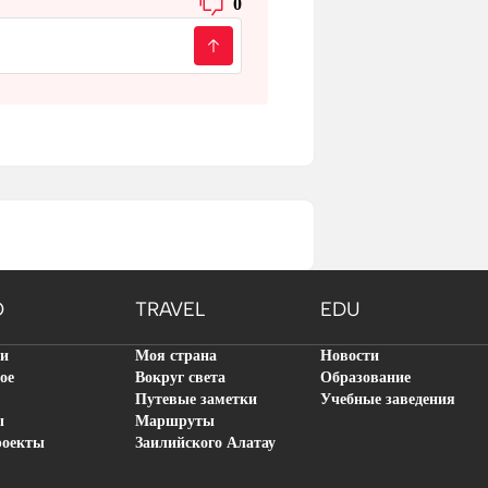
0
O
TRAVEL
EDU
ти
Моя страна
Новости
ое
Вокруг света
Образование
Путевые заметки
Учебные заведения
ы
Маршруты
роекты
Заилийского Алатау