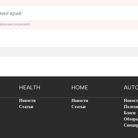
дерацию редакцией
HEALTH
HOME
AUT
Новости
Новости
Новос
Статьи
Статьи
Полезн
Блоги
Обзор
Спецп