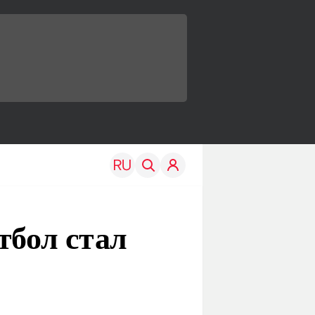
тбол стал
TRAVEL
EDU
Моя страна
Новости