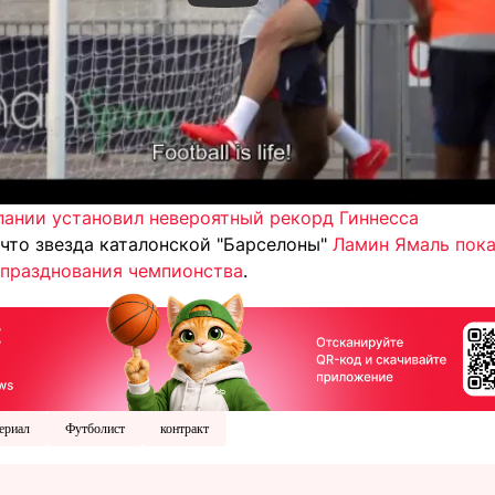
пании установил невероятный рекорд Гиннесса
 что звезда каталонской "Барселоны"
Ламин Ямаль пока
 празднования чемпионства
.
ериал
Футболист
контракт