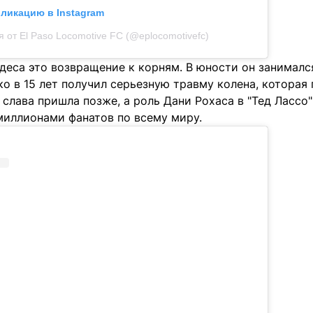
бликацию в Instagram
 от El Paso Locomotive FC (@eplocomotivefc)
деса это возвращение к корням. В юности он занималс
ако в 15 лет получил серьезную травму колена, которая
 слава пришла позже, а роль Дани Рохаса в "Тед Лассо
миллионами фанатов по всему миру.