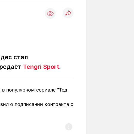
Вокруг света
Образование
Путевые
Учебные
заметки
заведения
Маршруты
ты
Заилийского
Алатау
ндес стал
ередаёт
Tengri Sport
.
Светлая тема
 в популярном сериале "Тед
Мы в социальных сетях
вил о подписании контракта с