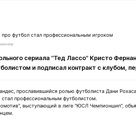
Статьи
округ спорта
Статьи
Полезное
ренды
Блоги
ига
Обзоры
емпионов
Спецпроек
mpionship
ольного сериала "Тед Лассо" Кристо Ферна
болистом и подписал контракт с клубом, п
Контакты редакции
Вакансии
Реклама
Пресс-центр
андес, прославившийся ролью футболиста Дани Рохаса
клама
о стал профессиональным футболистом.
+7 (700) 3 888 188
комотив", выступающий в лиге "ЮСЛ Чемпионшип", объя
нцем.