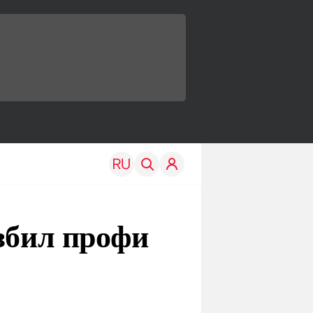
збил профи
TRAVEL
EDU
Моя страна
Новости