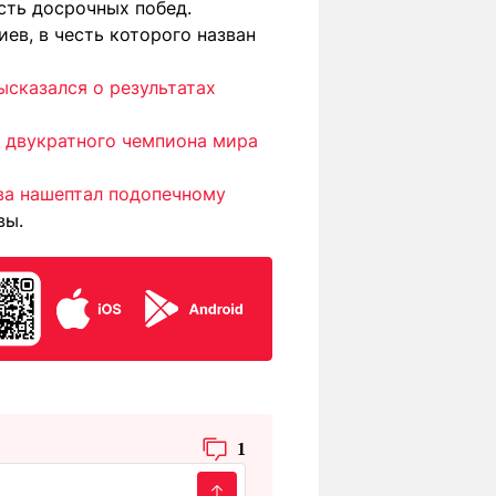
сть досрочных побед.
ев, в честь которого назван
ысказался о результатах
 двукратного чемпиона мира
ова нашептал подопечному
вы.
1