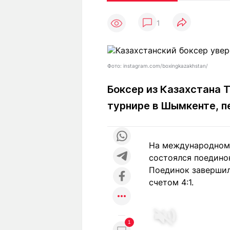
Статьи
Выгодно
В
1
Погода
Полезно
Т
Спецпроекты
Любопытно
Л
ч
Рейтинги
Гороскопы
Фото: instagram.com/boxingkazakhstan/
Рецепты
Боксер из Казахстана 
турнире в Шымкенте, 
О проекте
На международном 
состоялся поединок
Редакция
Ре
Поединок завершил
+7 (777) 001 44 99
счетом 4:1.
1