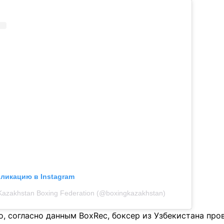
бликацию в Instagram
Kazakhstan Boxing Federation (@boxingkazakhstan)
о, согласно данным BoxRec, боксер из Узбекистана про