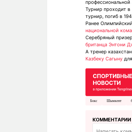
профессиональной 
Турнир проходит в 
турнир, погиб в 19
Ранее Олимпийский
национальной кома
Серебряный призе
британца Энтони 
А тренер казахста
Казбеку Сагыну
для
Бокс
Шымкент
КОММЕНТАРИИ