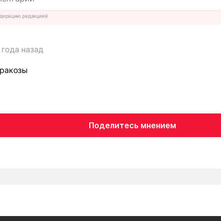
дерацию редакцией
 года назад
аракозы
Поделитесь мнением