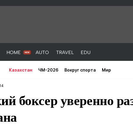
HOME
AUTO
TRAVEL
EDU
Казахстан
ЧМ-2026
Вокруг спорта
Мир
14
ий боксер уверенно ра
ана
PORT
HEALTH
HOME
AUTO
Новости
порт
Новости
Новости