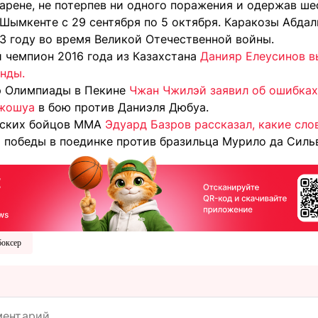
арене, не потерпев ни одного поражения и одержав ше
Шымкенте с 29 сентября по 5 октября. Каракозы Абдали
43 году во время Великой Отечественной войны.
 чемпион 2016 года из Казахстана
Данияр Елеусинов в
нды.
р Олимпиады в Пекине
Чжан Чжилэй заявил об ошибках
Джошуа
в бою против Даниэля Дюбуа.
нских бойцов MMA
Эдуард Базров рассказал, какие сл
 победы в поединке против бразильца Мурило да Силь
боксер