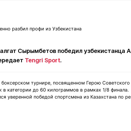
Статьи
округ спорта
Статьи
Полезное
ренды
Блоги
ига
Обзоры
емпионов
Спецпроек
Талгат Сырымбетов победил узбекистанца А
передает
Tengri Sport
.
Контакты редакции
Вакансии
Реклама
Пресс-центр
боксерском турнире, посвященном Герою Советского 
 в категории до 60 килограммов в рамках 1/8 финала.
клама
ся уверенной победой спортсмена из Казахстана по р
+7 (700) 3 888 188