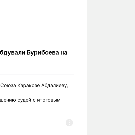
Вокруг света
Образование
Путевые
Учебные
заметки
заведения
Маршруты
ты
Заилийского
Алатау
бдували Бурибоева на
Светлая тема
Союза Каракозе Абдалиеву,
Мы в социальных сетях
ешению судей с итоговым