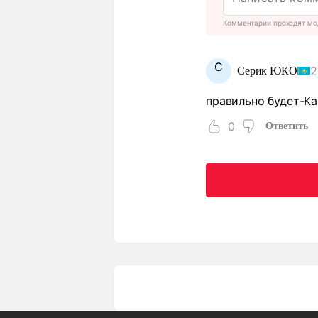
Комментарии проходят мо
С
2
Серик ЮКО
правильно будет-К
0
Ответить