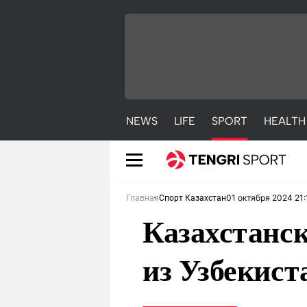
NEWS
LIFE
SPORT
HEALTH
01 октября 2024 21:
Главная
Спорт Казахстан
Казахстанск
из Узбекист
NEWS
LIFE
S
Новости
Красиво
С