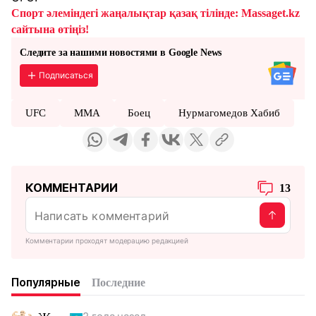
Спорт әлеміндегі жаңалықтар қазақ тілінде: Massaget.kz
сайтына өтіңіз!
Следите за нашими новостями в Google News
Подписаться
UFC
ММА
Боец
Нурмагомедов Хабиб
КОММЕНТАРИИ
13
Комментарии проходят модерацию редакцией
Популярные
Последние