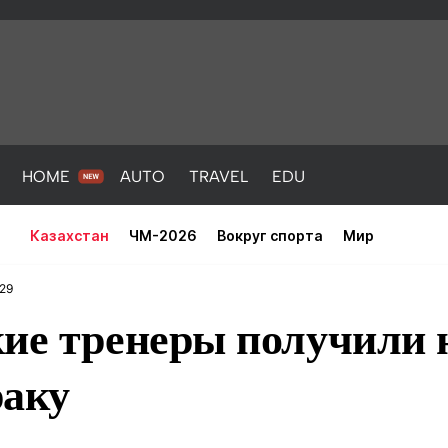
HOME
AUTO
TRAVEL
EDU
Казахстан
ЧМ-2026
Вокруг спорта
Мир
:29
ие тренеры получили 
раку
PORT
HEALTH
HOME
AUTO
Новости
порт
Новости
Новости