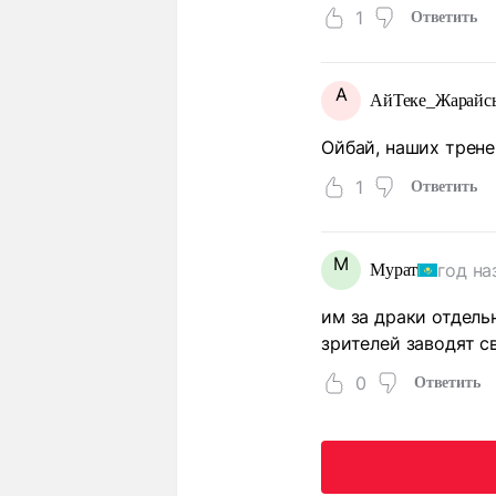
1
Ответить
А
АйТеке_Жарайс
Ойбай, наших трене
1
Ответить
М
год на
Мурат
им за драки отдель
зрителей заводят 
0
Ответить