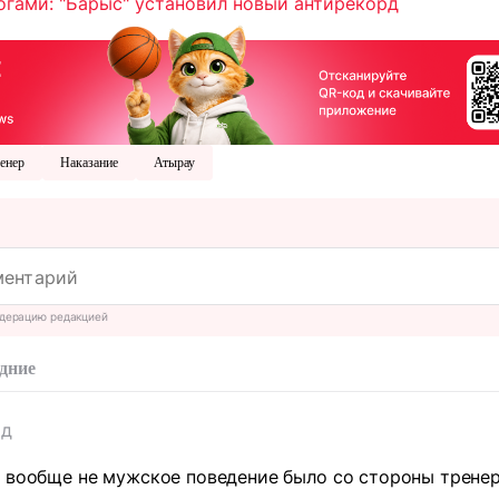
огами: "Барыс" установил новый антирекорд
енер
Наказание
Атырау
дерацию редакцией
дние
ад
, вообще не мужское поведение было со стороны трене