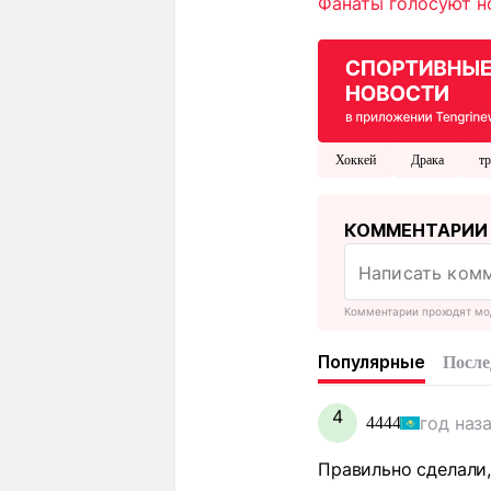
Фанаты голосуют н
Хоккей
Драка
тр
КОММЕНТАРИИ
Комментарии проходят мо
Популярные
После
4
год наз
4444
Правильно сделали