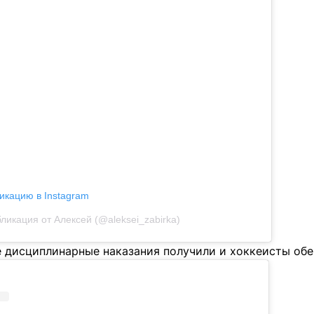
икацию в Instagram
ликация от Алексей (@aleksei_zabirka)
е дисциплинарные наказания получили и хоккеисты обе