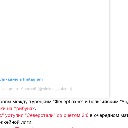
бликацию в Instagram
ликация от Алексей (@aleksei_zabirka)
вропы между турецким "Фенербахче" и бельгийским "А
ки на трибунах
.
с" уступил "Северстали" со счетом 2:6
в очередном мат
ккейной лиги.