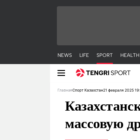
NEWS
LIFE
SPORT
HEALTH
21 февраля 2025 19
Главная
Спорт Казахстан
Казахстанск
массовую д
NEWS
LIFE
S
Новости
Красиво
С