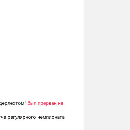
ндерлехтом"
был прерван на
че регулярного чемпионата