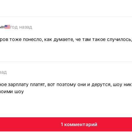
год назад
ын
ров тоже понесло, как думаете, че там такое случилось
зад
ное зарплату платят, вот поэтому они и дерутся, шоу ни
своими шоу
1 комментарий