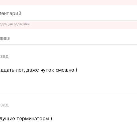
дерацию редакцией
дние
азад
дцать лет, даже чуток смешно )
азад
удущие терминаторы )