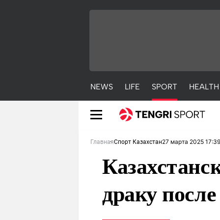
NEWS
LIFE
SPORT
HEALTH
27 марта 2025 17:3
Главная
Спорт Казахстан
Казахстанс
драку после
NEWS
LIFE
S
Новости
Красиво
С