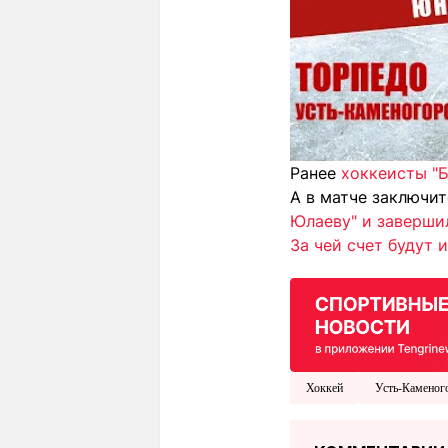
Ранее
хоккеисты "Б
А в матче заключи
Юлаеву" и заверши
За чей счет будут 
Хоккей
Усть-Каменог