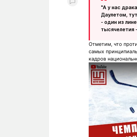
"А у нас драк
Даулетом, тут
- один из лин
тысячелетия -
Отметим, что прот
самых принципиаль
кадров национально