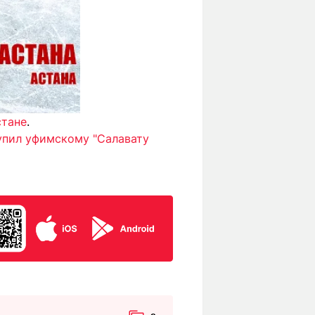
стане
.
упил уфимскому "Салавату