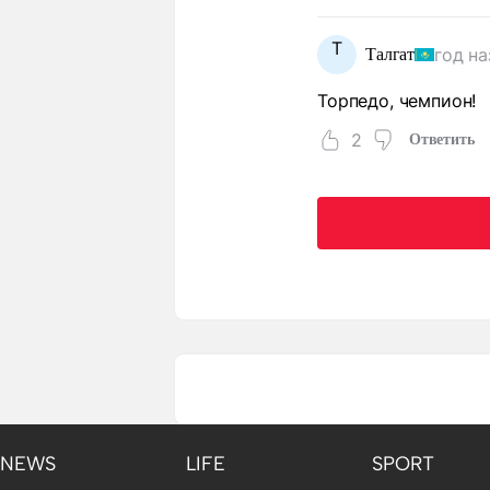
Т
год на
Талгат
Торпедо, чемпион!
2
Ответить
NEWS
LIFE
SPORT