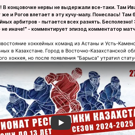
а! В концовочке нервы не выдержали все-таки. Там И
 же и Рогов влетает в эту кучу-малу. Понеслась! Та
ейных арбитров - пытается всех разнять. Бесполезно! 
 не иначе!" - комментирует эпизод комментатор мат
ивостояние хоккейных команд из Астаны и Усть-Камено
ных в Казахстане. Город в Восточно-Казахстанской об
го хоккея, но после появления "Барыса" утратил стату
Смотреть видео YouTube