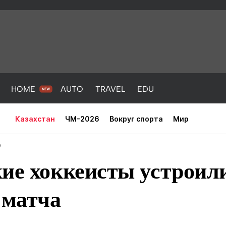
HOME
AUTO
TRAVEL
EDU
Казахстан
ЧМ-2026
Вокруг спорта
Мир
9
кие хоккеисты устроил
 матча
PORT
HEALTH
HOME
AUTO
Новости
порт
Новости
Новости