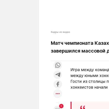
Кадры из видео
Матч чемпионата Казах
завершился массовой 
Игра между команд
между юными хокке
Гости из столицы п
хоккеистов начали 
9