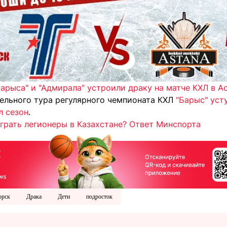
арыса" и "Адмирала" устроили драку на матче КХЛ в А
тельного тура регулярного чемпионата КХЛ
"Барыс" уст
л сезон
.
играть легионеры в Казахстане? Ответ Минспорта
орск
Драка
Дети
подросток