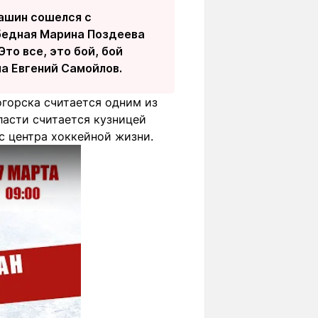
вашин сошелся с
м бедная Марина Поздеева
Это все, это бой, бой
ча Евгений Самойлов.
горска считается одним из
ласти считается кузницей
с центра хоккейной жизни.