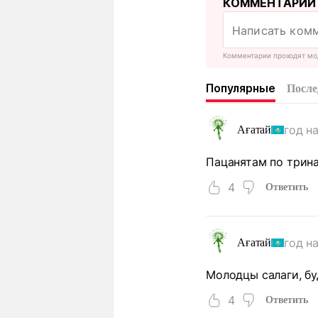
КОММЕНТАРИИ
Комментарии проходят мо
Популярные
После
год н
Ағатай
Пацанятам по трина
4
Ответить
год н
Ағатай
Молодцы салаги, б
4
Ответить