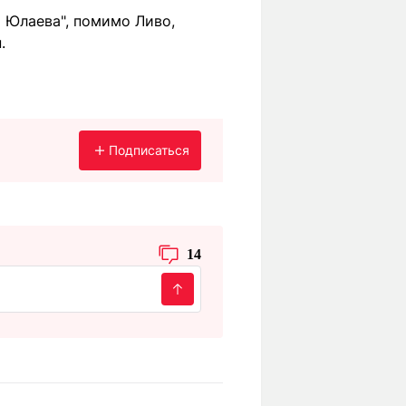
а Юлаева", помимо Ливо,
.
Подписаться
14