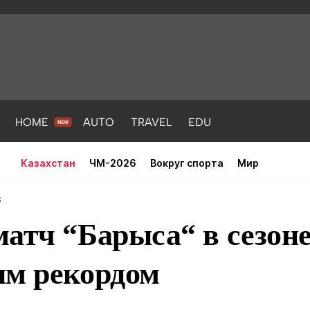
HOME
AUTO
TRAVEL
EDU
Казахстан
ЧМ-2026
Вокруг спорта
Мир
3
атч “Барыса“ в сезоне
им рекордом
PORT
HEALTH
HOME
AUTO
Новости
порт
Новости
Новости