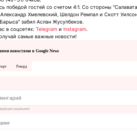
ь победой гостей со счетом 4:1. Со стороны "Салават
 Александр Хмелевский, Шелдон Ремпал и Скотт Уилсон
"Барыса" забил Аслан Жусупбеков.
ас в соцсетях:
Telegram
и
Instagram
.
олучай самые важные новости!
шими новостями в Google News
порт
Рекорд
дерацию редакцией
дние