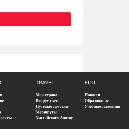
O
TRAVEL
EDU
ти
Моя страна
Новости
ое
Вокруг света
Образование
Путевые заметки
Учебные заведения
ы
Маршруты
роекты
Заилийского Алатау