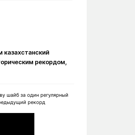
Вокруг света
Образование
Путевые
Учебные
заметки
заведения
Маршруты
ты
Заилийского
Алатау
м казахстанский
торическим рекордом,
Светлая тема
ву шайб за один регулярный
Мы в социальных сетях
 Предыдущий рекорд