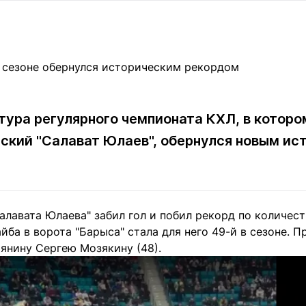
Статьи
округ спорта
Статьи
Полезное
ренды
Блоги
ига
Обзоры
емпионов
Спецпроек
тура регулярного чемпионата КХЛ, в которо
ский "Салават Юлаев", обернулся новым ис
Контакты редакции
Вакансии
Реклама
Пресс-центр
лавата Юлаева" забил гол и побил рекорд по количест
клама
йба в ворота "Барыса" стала для него 49-й в сезоне.
+7 (700) 3 888 188
янину Сергею Мозякину (48).