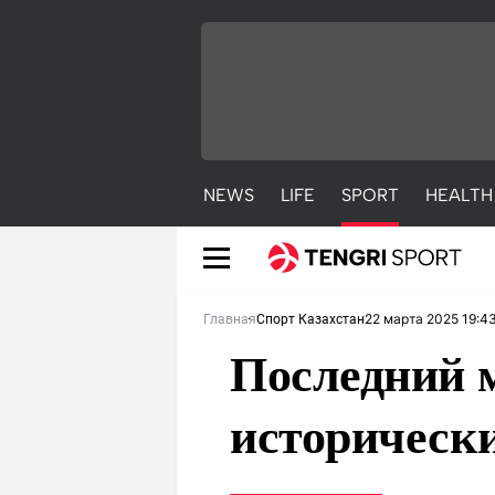
NEWS
LIFE
SPORT
HEALTH
22 марта 2025 19:4
Главная
Спорт Казахстан
Последний м
историческ
NEWS
LIFE
S
Новости
Красиво
С