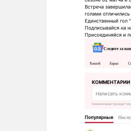
Встреча завершилас
голами отличились
Единственный гол 
Подписывайся на н
Присоединяйся и п
Следите за на
Хоккей
Барыс
С
КОММЕНТАРИИ
Комментарии проходят мо
Популярные
После