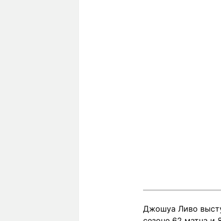
Джошуа Ливо высту
сезоне 62 матча и 