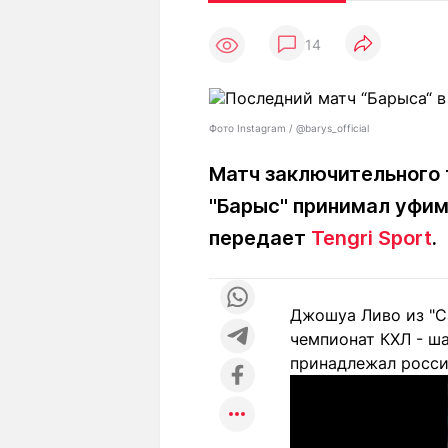
Статьи
Выгодно
В
14
Погода
Полезно
Т
Спецпроекты
Любопытно
Л
ч
Рейтинги
Гороскопы
Фото Instagram / @barys_official
Рецепты
Матч заключительного 
"Барыс" принимал уфим
О проекте
передает
Tengri Sport
.
Джошуа Ливо из "Са
Редакция
Ре
чемпионат КХЛ - ша
+7 (777) 001 44 99
принадлежал росси