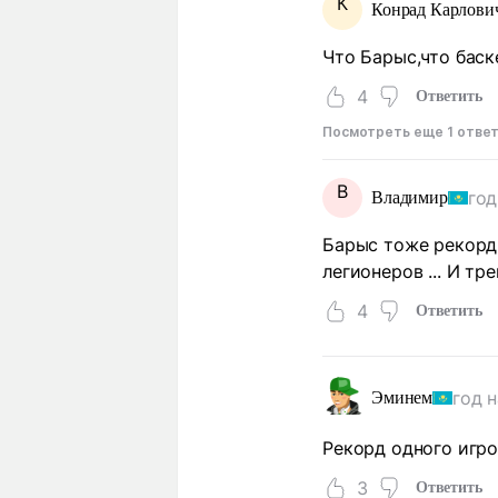
К
Конрад Карлови
Что Барыс,что баск
4
Ответить
Посмотреть еще 1 отве
В
год
Владимир
Барыс тоже рекорд 
легионеров ... И тре
4
Ответить
год 
Эминем
Рекорд одного игро
3
Ответить