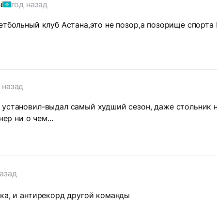
год назад
ч
етбольный клуб Астана,это не позор,а позорище спорта 
т
 назад
установил-выдал самый худший сезон, даже стольник не 
нер ни о чем...
назад
ка, и антирекорд другой команды