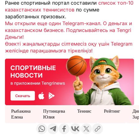
Ранее спортивный портал составили
список топ-10
казахстанских теннисистов
по сумме
заработанных призовых.
Мы открыли еще один Telegram-канал. О деньгах и
казахстанском бизнесе. Подписывайтесь на Tengri
Деньги!
Өзекті жаңалықтарды сілтемесіз оқу үшін Telegram
желісінде парақшамызға тіркеліңіз!
Рыбакина
Путинцева
Теннис
Рейтинг
Ди
Елена
Юлия
За