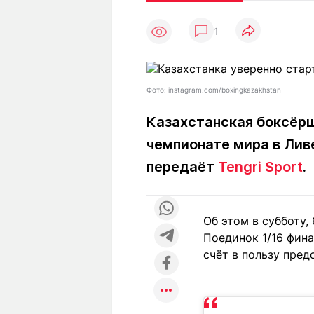
Статьи
Выгодно
В
1
Погода
Полезно
Т
Спецпроекты
Любопытно
Л
ч
Рейтинги
Гороскопы
Фото: instagram.com/boxingkazakhstan
Рецепты
Казахстанская боксёрш
чемпионате мира в Лив
О проекте
передаёт
Tengri Sport
.
Об этом в субботу,
Редакция
Ре
Поединок 1/16 фина
+7 (777) 001 44 99
счёт в пользу пред