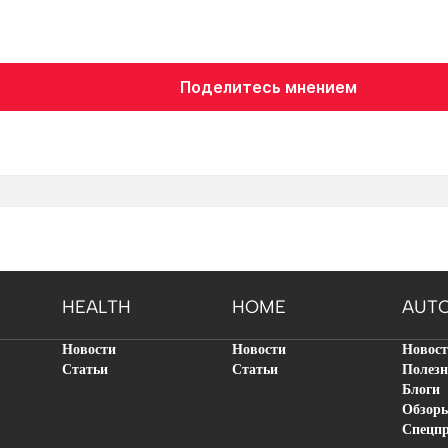
Поделитесь мнением
HEALTH
HOME
AUT
Новости
Новости
Новос
Статьи
Статьи
Полезн
Блоги
Обзор
Спецп