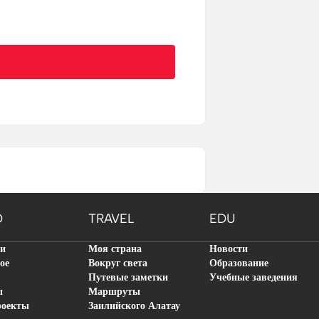
O
TRAVEL
EDU
ти
Моя страна
Новости
ое
Вокруг света
Образование
Путевые заметки
Учебные заведения
ы
Маршруты
роекты
Заилийского Алатау