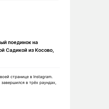
Вокруг света
Образование
Путевые
Учебные
заметки
заведения
Маршруты
ты
Заилийского
Алатау
ый поединок на
ой Садикой из Косово,
Светлая тема
воей странице в Instagram.
Мы в социальных сетях
 завершился в трёх раундах,