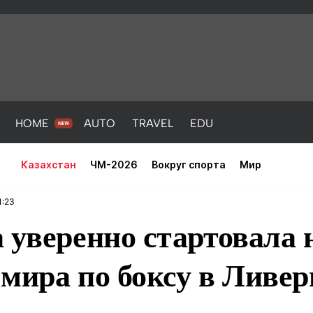
HOME
AUTO
TRAVEL
EDU
Казахстан
ЧМ-2026
Вокруг спорта
Мир
1:23
 уверенно стартовала 
мира по боксу в Ливер
PORT
HEALTH
HOME
AUTO
Новости
порт
Новости
Новости