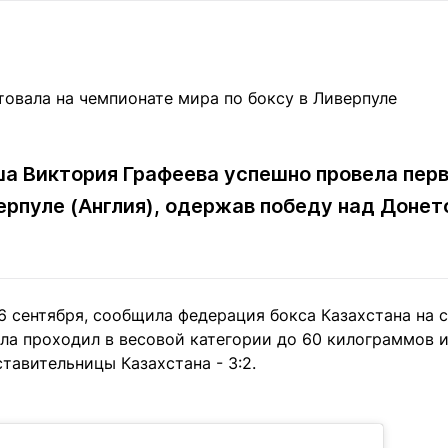
Статьи
округ спорта
Статьи
Полезное
ренды
Блоги
ига
Обзоры
емпионов
Спецпроек
а Виктория Графеева успешно провела перв
ерпуле (Англия), одержав победу над Донет
Контакты редакции
Вакансии
Реклама
Пресс-центр
 6 сентября, сообщила федерация бокса Казахстана на с
клама
ла проходил в весовой категории до 60 килограммов и
+7 (700) 3 888 188
ставительницы Казахстана - 3:2.