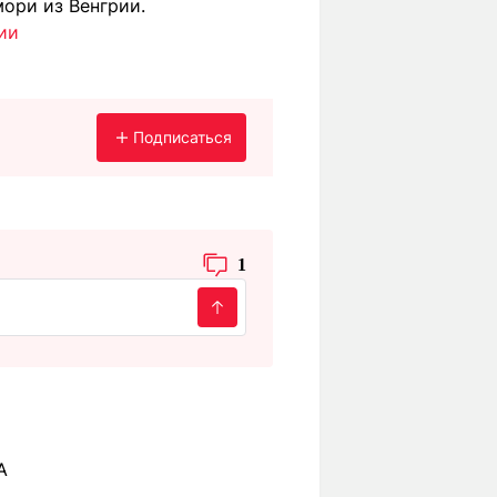
ори из Венгрии.
ии
Подписаться
1
A