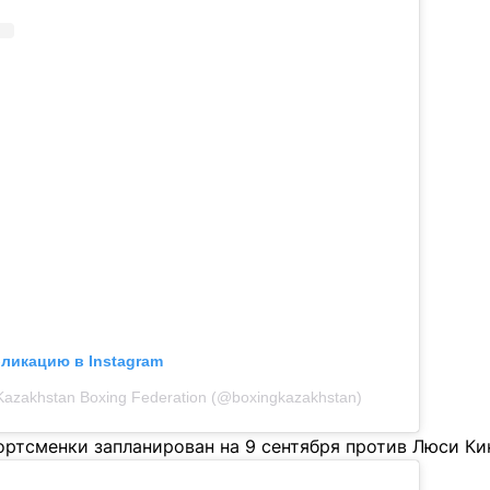
бликацию в Instagram
Kazakhstan Boxing Federation (@boxingkazakhstan)
ртсменки запланирован на 9 сентября против Люси Кин