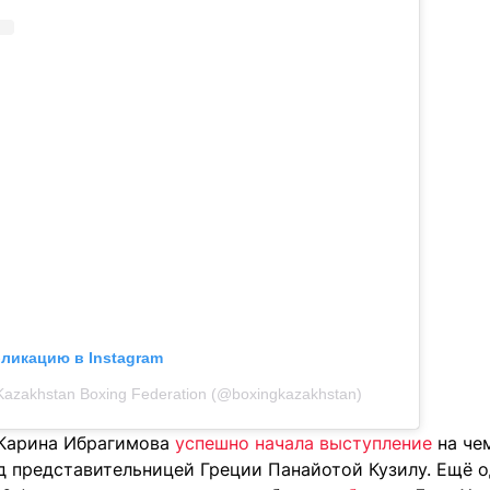
бликацию в Instagram
Kazakhstan Boxing Federation (@boxingkazakhstan)
 Карина Ибрагимова
успешно начала выступление
на чем
д представительницей Греции Панайотой Кузилу. Ещё о