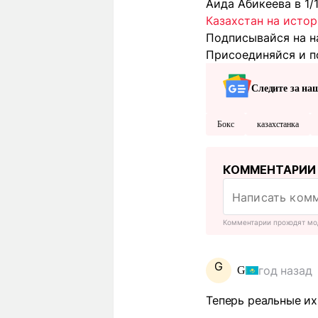
Аида Абикеева в 1/
Казахстан на истор
Подписывайся на н
Присоединяйся и п
Следите за на
Бокс
казахстанка
КОММЕНТАРИИ
Комментарии проходят мо
G
год назад
G
Теперь реальные их