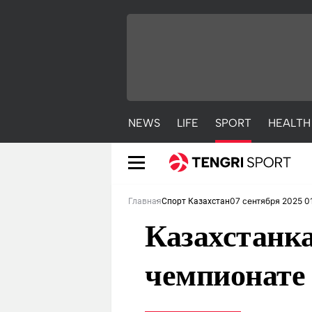
NEWS
LIFE
SPORT
HEALTH
07 сентября 2025 0
Главная
Спорт Казахстан
Казахстанка
чемпионате 
NEWS
LIFE
S
Новости
Красиво
С