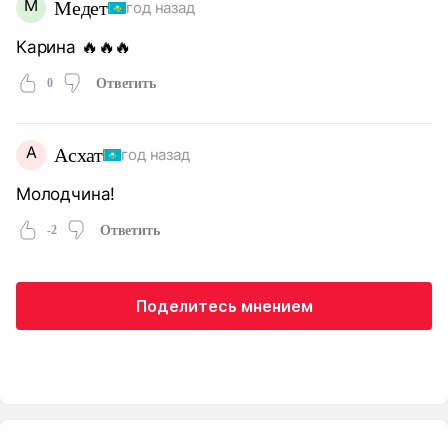
М
Медет
год назад
Карина 🔥🔥🔥
0
Ответить
А
Асхат
год назад
Молодчина!
-2
Ответить
Поделитесь мнением