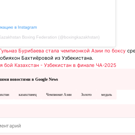
икацию в Instagram
Kazakhstan Boxing Federation (@boxingkazakhstan)
Гульназ Бурибаева стала чемпионкой Азии по боксу
сре
Робияхон Бахтиёровой из Узбекистана.
 бой Казахстан - Узбекистан в финале ЧА-2025
шими новостями в Google News
ахстан
казахстанец
Чемпионат Азии
Золото
медаль