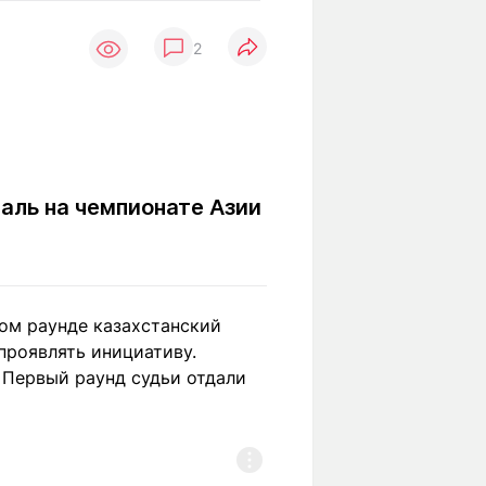
Вокруг света
Образование
2
Путевые
Учебные
заметки
заведения
Маршруты
ты
Заилийского
Алатау
аль на чемпионате Азии
Светлая тема
ом раунде казахстанский
Мы в социальных сетях
 проявлять инициативу.
 Первый раунд судьи отдали