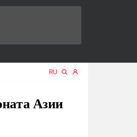
оната Азии
TRAVEL
EDU
Моя страна
Новости