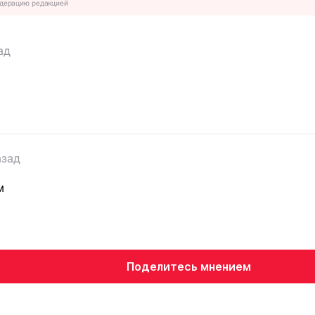
дерацию редакцией
ад
азад
м
Поделитесь мнением