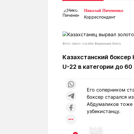
Статьи
Выгодно
В
Николай Пичененко
Погода
Полезно
Т
Корреспондент
Спецпроекты
Любопытно
Л
ч
Рейтинги
Гороскопы
Рецепты
Фото: пресс-служба Федерации бокса
Казахстанский боксер 
U-22 в категории до 6
О проекте
Его соперником ст
Редакция
Ре
боксер старался из
+7 (777) 001 44 99
Абдумаликов тоже 
узбекистанцу.