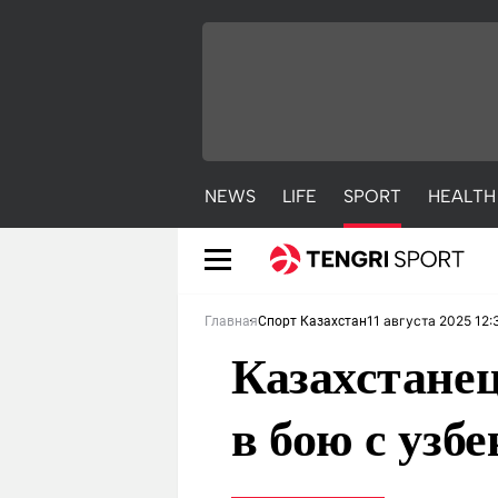
NEWS
LIFE
SPORT
HEALTH
11 августа 2025 12:
Главная
Спорт Казахстан
Казахстанец
в бою с узб
NEWS
LIFE
S
Новости
Красиво
С