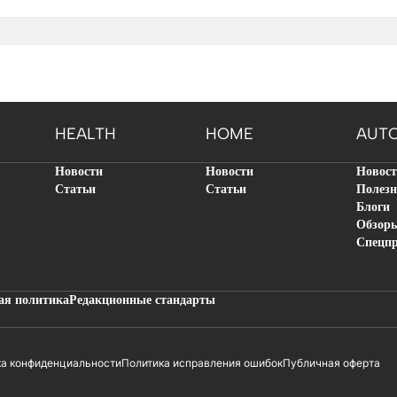
HEALTH
HOME
AUT
Новости
Новости
Новос
Статьи
Статьи
Полезн
Блоги
Обзор
Спецп
ая политика
Редакционные стандарты
ка конфиденциальности
Политика исправления ошибок
Публичная оферта