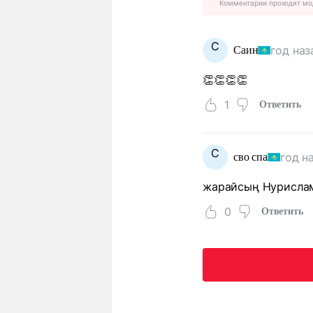
Комментарии проходят мо
С
год наз
Саин
👏👏👏👏
1
Ответить
С
год н
сво спа
жарайсың Нурисла
0
Ответить