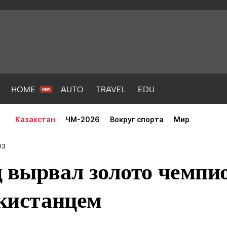
HOME
AUTO
TRAVEL
EDU
Казахстан
ЧМ-2026
Вокруг спорта
Мир
33
 вырвал золото чемпи
екистанцем
PORT
HEALTH
HOME
AUTO
Новости
порт
Новости
Новости