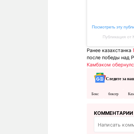
Посмотреть эту публ
Публикация от 
Ранее казахстанка
после победы над 
Камбэком обернулся
Следите за на
Бокс
боксер
Каз
КОММЕНТАРИИ