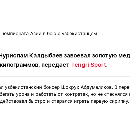
Статьи
округ спорта
Статьи
Полезное
ренды
Блоги
ига
Обзоры
емпионов
Спецпроек
Нурислам Калдыбаев завоевал золотую мед
0 килограммов, передает
Tengri Sport
.
Контакты редакции
Вакансии
Реклама
Пресс-центр
ал узбекистанский боксер Шохрух Абдумаликов. В перв
клама
бегать урона и работать от контратак, но не стеснялся
+7 (700) 3 888 188
действовал быстро и старался играть первую скрипку.