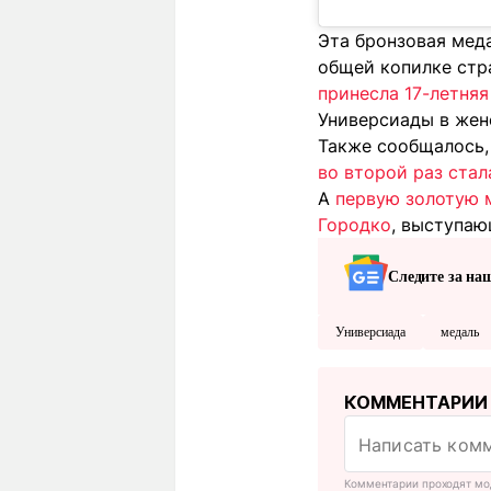
Эта бронзовая меда
общей копилке стр
принесла 17-летня
Универсиады в жен
Также сообщалось,
во второй раз ста
А
первую золотую 
Городко
, выступаю
Следите за на
Универсиада
медаль
КОММЕНТАРИИ
Комментарии проходят мо