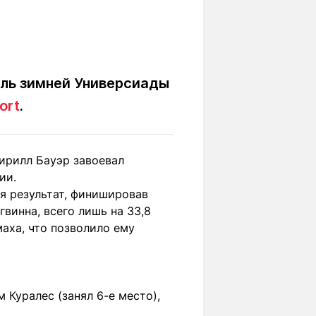
Вокруг света
Образование
Путевые
Учебные
заметки
заведения
Маршруты
ты
аль зимней Универсиады
Заилийского
Алатау
ort
.
ирилл Бауэр завоевал
Светлая тема
ии.
я результат, финишировав
винна, всего лишь на 33,8
Мы в социальных сетях
аха, что позволило ему
 Куралес (занял 6-е место),