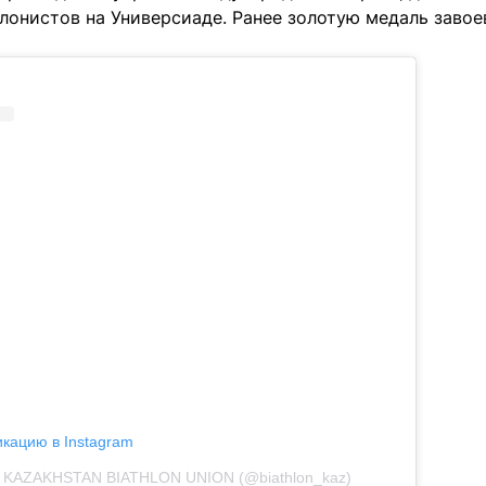
тлонистов на Универсиаде. Ранее золотую медаль заво
икацию в Instagram
т KAZAKHSTAN BIATHLON UNION (@biathlon_kaz)