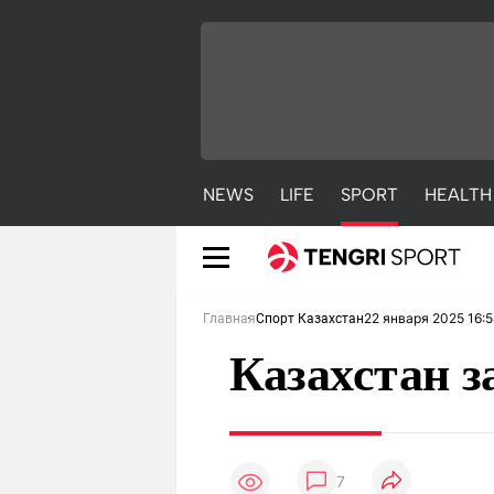
NEWS
LIFE
SPORT
HEALTH
22 января 2025 16:5
Главная
Спорт Казахстан
Казахстан з
NEWS
LIFE
S
7
Новости
Красиво
С