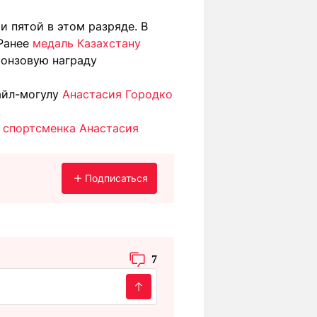
и пятой в этом разряде. В
 Ранее
медаль Казахстану
ронзовую награду
айл-могулу
Анастасия Городко
.
 спортсменка Анастасия
Подписаться
7