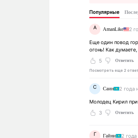
Популярные
После
A
2 г
AmanLike
Еще один повод гор
огонь! Как думаете
5
Ответить
Посмотреть еще 2 отве
С
2 года 
Саин
Молодец Кирил при
3
Ответить
Г
2 года
Гайни