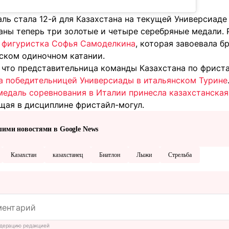
ль стала 12-й для Казахстана на текущей Универсиаде 
аны теперь три золотые и четыре серебряные медали.
я фигуристка Софья Самоделкина
, которая завоевала б
ском одиночном катании.
 что представительница команды Казахстана по фрист
ла победительницей Универсиады в итальянском Турине
медаль соревнования в Италии принесла казахстанская
щая в дисциплине фристайл-могул.
шими новостями в Google News
Казахстан
казахстанец
Биатлон
Лыжи
Стрельба
дерацию редакцией