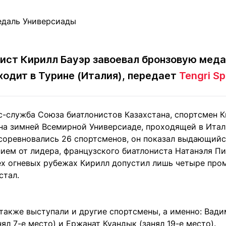
Статьи
округ спорта
Статьи
Полезное
ренды
Блоги
ига
Обзоры
емпионов
Спецпроек
ист Кирилл Бауэр завоевал бронзовую мед
ходит в Турине (Италия), передает
Tengri Sp
с-служба Союза биатлонистов Казахстана, спортсмен К
Контакты редакции
Вакансии
Реклама
Пресс-центр
на зимней Всемирной Универсиаде, проходящей в Итал
 соревновались 26 спортсменов, он показал выдающийс
ием от лидера, французского биатлониста Натанэля Пиг
клама
ех огневых рубежах Кирилл допустил лишь четыре пром
+7 (700) 3 888 188
стал.
также выступали и другие спортсмены, а именно: Вадим
ял 7-е место) и Ержанат Куандык (занял 19-е место).