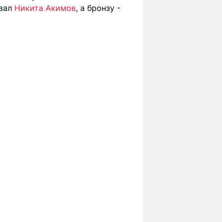
евал
Никита Акимов
, а бронзу -