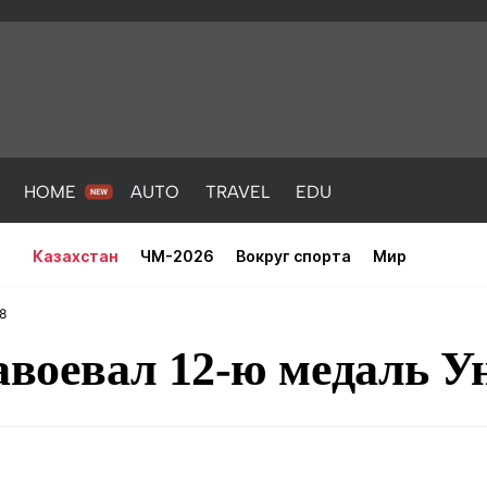
HOME
AUTO
TRAVEL
EDU
Казахстан
ЧМ-2026
Вокруг спорта
Мир
8
авоевал 12-ю медаль 
PORT
HEALTH
HOME
AUTO
Новости
порт
Новости
Новости