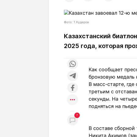
Статьи
Выгодно
В
Погода
Полезно
Т
Фото: Т.Кудеров
Спецпроекты
Любопытно
Л
ч
Рейтинги
Гороскопы
Казахстанский биатлон
Рецепты
2025 года, которая про
Как сообщает прес
О проекте
бронзовую медаль 
В масс-старте, где
третьим с отставан
Редакция
Ре
секунды. На четыр
+7 (777) 001 44 99
подняться на пьеде
7
В составе сборной 
Никита Акимов (зан