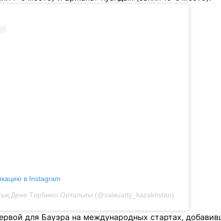
икацию в Instagram
тық Дене Тәрбиесі Орталығы (@salauatty_kazakhstan)
первой для Бауэра на международных стартах, добавив