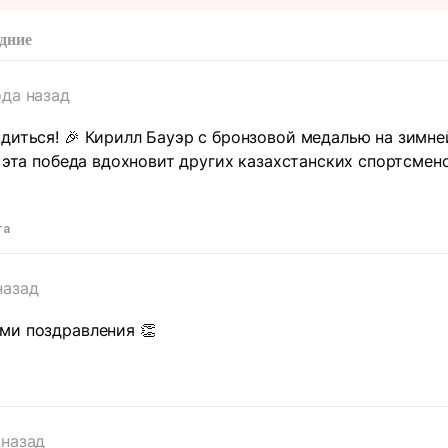
дние
ода назад
диться! 🎉 Кирилл Бауэр с бронзовой медалью на зимн
, эта победа вдохновит других казахстанских спортсмен
та
назад
ми поздравления 👏
 назад