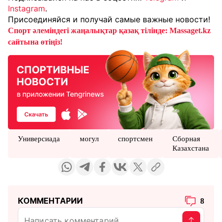
Instagram
.
Присоединяйся и получай самые важные новости!
Спорт әлеміндегі жаңалықтар қазақ тілінде: Massaget.kz
сайтына өтіңіз!
Универсиада
могул
спортсмен
Сборная
Казахстана
КОММЕНТАРИИ
8