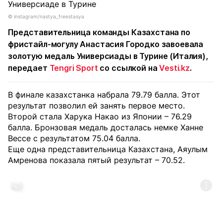
©️ instagram/nastya_freestasya
Представительница команды Казахстана по
фристайл-могулу Анастасия Городко завоевала
золотую медаль Универсиады в Турине (Италия),
передает
Tengri Sport
со ссылкой на
Vesti.kz
.
В финале казахстанка набрала 79.79 балла. Этот
результат позволил ей занять первое место.
Второй стала Харука Накао из Японии – 76.29
балла. Бронзовая медаль досталась немке Ханне
Вессе с результатом 75.04 балла.
Еще одна представительница Казахстана, Аяулым
Амренова показала пятый результат – 70.52.