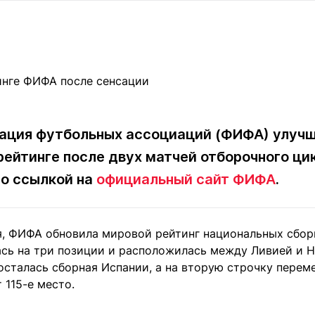
Статьи
округ спорта
Статьи
Полезное
ренды
Блоги
ига
Обзоры
емпионов
Спецпроек
ция футбольных ассоциаций (ФИФА) улучш
рейтинге после двух матчей отборочного ци
Контакты редакции
Вакансии
Реклама
Пресс-центр
о ссылкой на
официальный сайт ФИФА
.
клама
ря, ФИФА обновила мировой рейтинг национальных сборн
+7 (700) 3 888 188
ась на три позиции и расположилась между Ливией и 
осталась сборная Испании, а на вторую строчку перем
 115-е место.