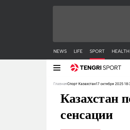
NEWS
LIFE
SPORT
HEALTH
17 октября 2025 18:
Главная
Спорт Казахстан
Казахстан 
сенсации
NEWS
LIFE
S
Новости
Красиво
С