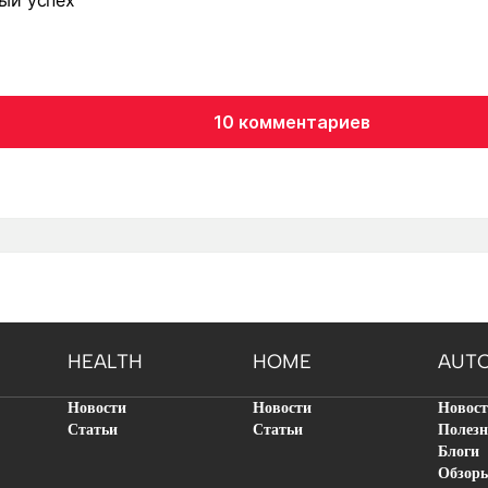
еный успех
10 комментариев
HEALTH
HOME
AUT
Новости
Новости
Новос
Статьи
Статьи
Полезн
Блоги
Обзор