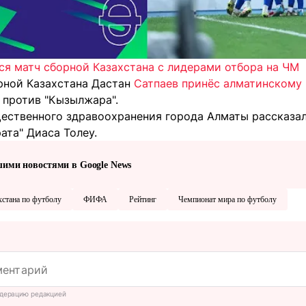
ся матч сборной Казахстана с лидерами отбора на ЧМ
рной Казахстана Дастан
Сатпаев принёс алматинскому 
 против "Кызылжара".
щественного здравоохранения города Алматы рассказа
ата" Диаса Толеу.
шими новостями в Google News
хстана по футболу
ФИФА
Рейтинг
Чемпионат мира по футболу
дерацию редакцией