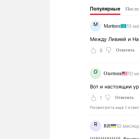
Популярные
После
M
10 м
Martinez
Между Ливией и Н
6
Ответить
О
10 м
Охотник
Вот и настоящии у
1
Ответить
Посмотреть еще 1 отве
R
10 месяц
RR