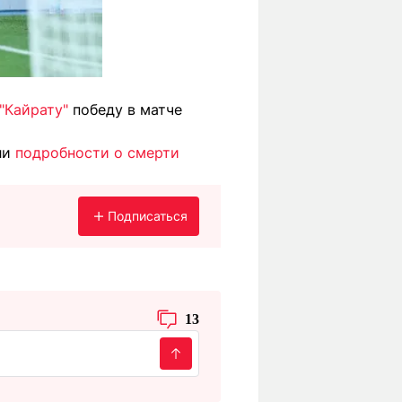
"Кайрату"
победу в матче
ли
подробности о смерти
Подписаться
13