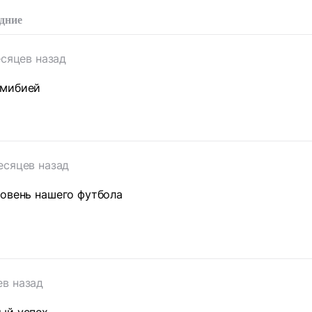
дние
есяцев назад
амибией
есяцев назад
ровень нашего футбола
т
ев назад