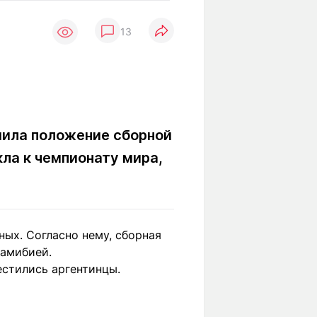
Вокруг света
Образование
13
Путевые
Учебные
заметки
заведения
Маршруты
ты
Заилийского
Алатау
ила положение сборной
кла к чемпионату мира,
Светлая тема
Мы в социальных сетях
ых. Согласно нему, сборная
Намибией.
естились аргентинцы.