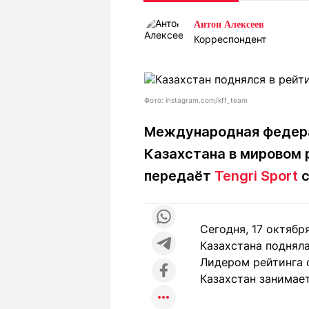
Статьи
Выгодно
В
Антон Алексеев
Погода
Полезно
Т
Корреспондент
Спецпроекты
Любопытно
Л
ч
Рейтинги
Гороскопы
Рецепты
Фото: instagram.com/kff_team
Международная федера
Казахстана в мировом 
О проекте
передаёт
Tengri Sport
с
Редакция
Ре
Сегодня, 17 октяб
+7 (777) 001 44 99
Казахстана поднял
Лидером рейтинга 
Казахстан занимает