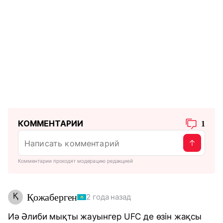
КОММЕНТАРИИ
1
Комментарии проходят модерацию редакцией
Қ
Қожаберген
2 года назад
Иә Әлиби мықты жауынгер UFC де өзін жақсы