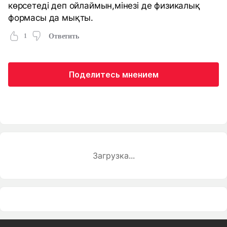
көрсетеді деп ойлаймын,мінезі де физикалық
формасы да мықты.
1
Ответить
Поделитесь мнением
Загрузка...