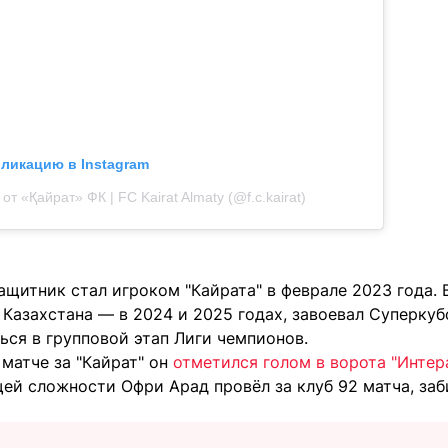
бликацию в Instagram
от «Қайрат» ФК | FC Kairat Almaty (@f.c.kairat)
ащитник стал игроком "Кайрата" в феврале 2023 года.
Казахстана — в 2024 и 2025 годах, завоевал Суперкуб
ься в групповой этап Лиги чемпионов.
матче за "Кайрат" он
отметился голом в ворота "Интер
бщей сложности Офри Арад провёл за клуб 92 матча, заби