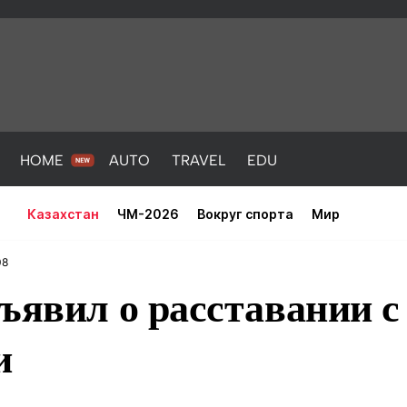
HOME
AUTO
TRAVEL
EDU
Казахстан
ЧМ-2026
Вокруг спорта
Мир
08
ъявил о расставании с
и
PORT
HEALTH
HOME
AUTO
Новости
порт
Новости
Новости