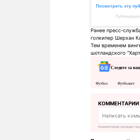
Посмотреть эту пу
Публикация 
Ранее пресс-служба
голкипер Шерхан 
Тем временем винг
шотландского "Харт
Следите за на
Футбол
Футболист
КОММЕНТАРИИ
Комментарии проходят мо