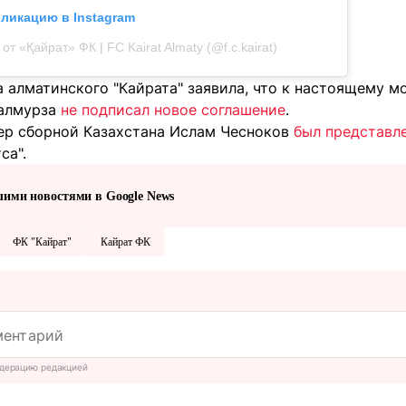
бликацию в Instagram
от «Қайрат» ФК | FC Kairat Almaty (@f.c.kairat)
 алматинского "Кайрата" заявила, что к настоящему мо
Калмурза
не подписал новое соглашение
.
ер сборной Казахстана Ислам Чесноков
был представле
са".
шими новостями в Google News
ФК "Кайрат"
Кайрат ФК
дерацию редакцией