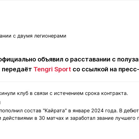
Статьи
округ спорта
Статьи
Полезное
ренды
Блоги
ига
Обзоры
емпионов
Спецпроек
официально объявил о расставании с полу
, передаёт
Tengri Sport
со ссылкой на пресс
Контакты редакции
Вакансии
Реклама
Пресс-центр
инули клуб в связи с истечением срока контракта.
клама
а
+7 (700) 3 888 188
пополнил состав "Кайрата" в январе 2024 года. В дебю
и действиями в 30 матчах и заработал звание лучшего