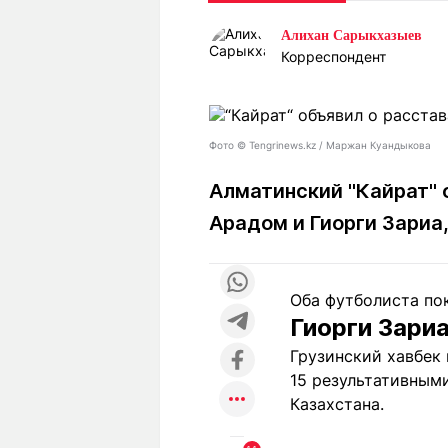
Статьи
Выгодно
В
Алихан Сарыкхазыев
Погода
Полезно
Т
Корреспондент
Спецпроекты
Любопытно
Л
ч
Рейтинги
Гороскопы
Рецепты
Фото © Tengrinews.kz / Маржан Куандыкова
Алматинский "Кайрат" 
Арадом и Гиорги Зариа
О проекте
Оба футболиста пок
Редакция
Ре
Гиорги Зари
+7 (777) 001 44 99
Грузинский хавбек 
15 результативным
Казахстана.