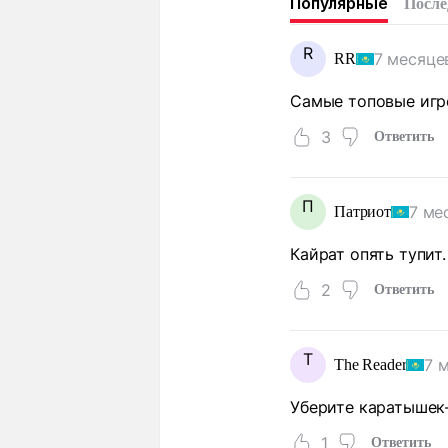
Популярные
После
R
7 месяце
RR
Самые топовые игро
3
Ответить
П
7 ме
Патриот
Кайрат опять тупит
2
Ответить
T
7 
The Reader
Уберите каратышек-
1
Ответить