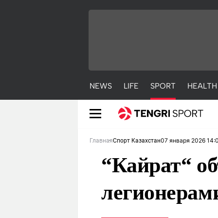
NEWS
LIFE
SPORT
HEALTH
07 января 2026 14:
Главная
Спорт Казахстан
“Кайрат“ об
легионерам
NEWS
LIFE
S
Новости
Красиво
С