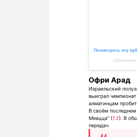
Посмотреть эту пу
Публикация 
Офри Арад
Израильский полуз
выиграл чемпионат 
алматинцам пробит
В своём последнем 
Меацца" (
1:2
). В о
передач