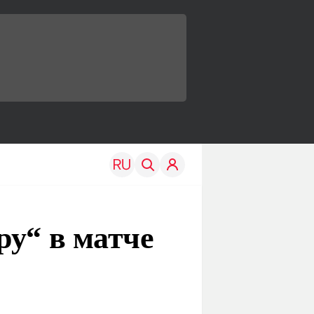
ру“ в матче
TRAVEL
EDU
Моя страна
Новости