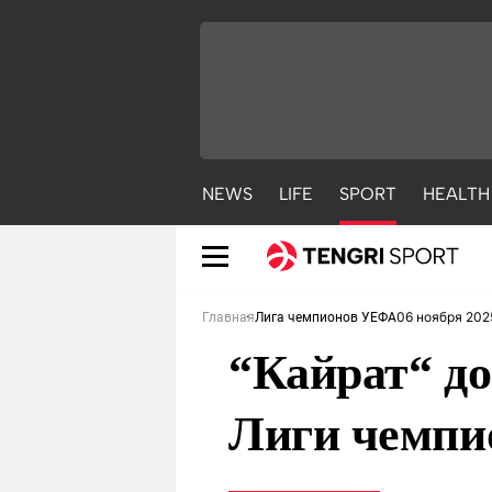
NEWS
LIFE
SPORT
HEALTH
06 ноября 202
Главная
Лига чемпионов УЕФА
“Кайрат“ до
Лиги чемпи
NEWS
LIFE
S
Новости
Красиво
С