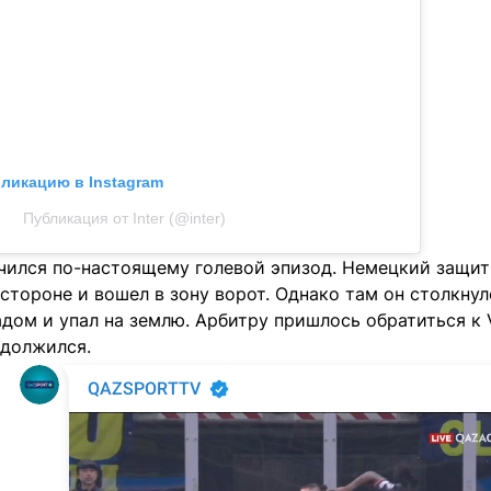
бликацию в Instagram
Публикация от Inter (@inter)
учился по-настоящему голевой эпизод. Немецкий защи
стороне и вошел в зону ворот. Однако там он столкну
дом и упал на землю. Арбитру пришлось обратиться к 
одолжился.