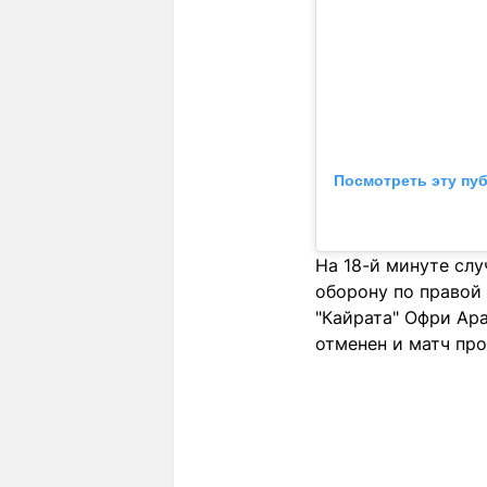
Посмотреть эту пу
На 18-й минуте сл
оборону по правой 
"Кайрата" Офри Ара
отменен и матч пр