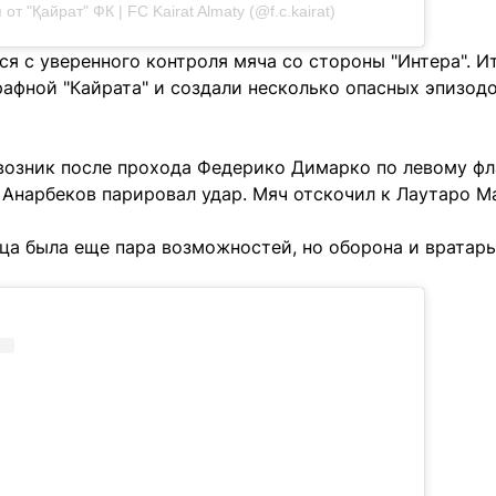
от "Қайрат" ФК | FC Kairat Almaty (@f.c.kairat)
ся с уверенного контроля мяча со стороны "Интера". 
афной "Кайрата" и создали несколько опасных эпизодо
озник после прохода Федерико Димарко по левому флан
Анарбеков парировал удар. Мяч отскочил к Лаутаро Ма
нца была еще пара возможностей, но оборона и вратар