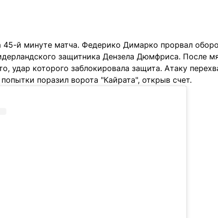
а 45-й минуте матча. Федерико Димарко прорвал оборо
нидерландского защитника Дензела Дюмфриса. После мя
о, удар которого заблокировала защита. Атаку перехв
попытки поразил ворота "Кайрата", открыв счет.