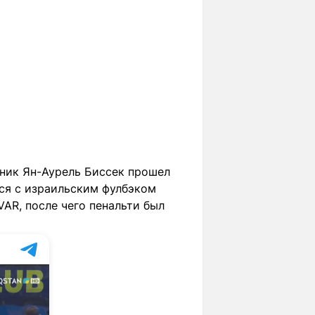
тник Ян-Аурель Биссек прошел
лся с израильским фулбэком
VAR, после чего пенальти был