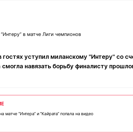
Статьи
округ спорта
Статьи
Полезное
ренды
Блоги
ига
Обзоры
емпионов
Спецпроек
 гостях уступил миланскому "Интеру" со сче
 смогла навязать борьбу финалисту прошло
Контакты редакции
Вакансии
Реклама
Пресс-центр
клама
+7 (700) 3 888 188
ИЕ
а матче “Интера“ и “Кайрата“ попала на видео