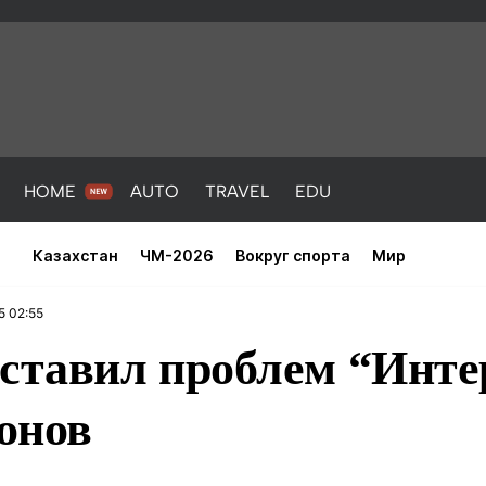
HOME
AUTO
TRAVEL
EDU
Казахстан
ЧМ-2026
Вокруг спорта
Мир
5 02:55
ставил проблем “Инте
онов
PORT
HEALTH
HOME
AUTO
Новости
порт
Новости
Новости