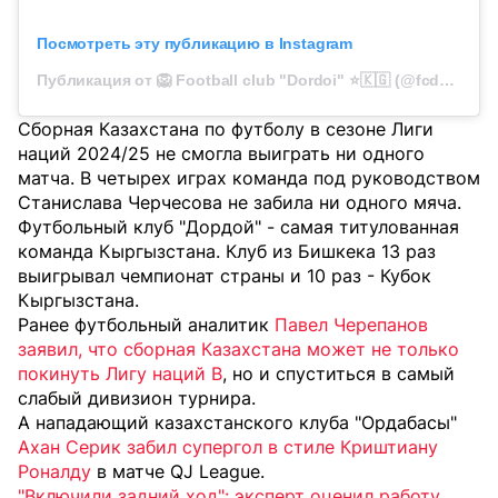
Посмотреть эту публикацию в Instagram
Публикация от 🦁 Football club "Dordoi" ⭐️🇰🇬 (@fcdordoi)
Сборная Казахстана по футболу в сезоне Лиги
наций 2024/25 не смогла выиграть ни одного
матча. В четырех играх команда под руководством
Станислава Черчесова не забила ни одного мяча.
Футбольный клуб "Дордой" - самая титулованная
команда Кыргызстана. Клуб из Бишкека 13 раз
выигрывал чемпионат страны и 10 раз - Кубок
Кыргызстана.
Ранее футбольный аналитик
Павел Черепанов
заявил, что сборная Казахстана может не только
покинуть Лигу наций B
, но и спуститься в самый
слабый дивизион турнира.
А нападающий казахстанского клуба "Ордабасы"
Ахан Серик забил супергол в стиле Криштиану
Роналду
в матче QJ League.
"Включили задний ход": эксперт оценил работу