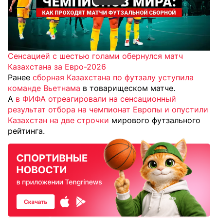
Сенсацией с шестью голами обернулся матч
Казахстана за Евро-2026
Ранее
сборная Казахстана по футзалу уступила
команде Вьетнама
в товарищеском матче.
А
в ФИФА отреагировали на сенсационный
результат отбора на чемпионат Европы и опустили
Казахстан на две строчки
мирового футзального
рейтинга.