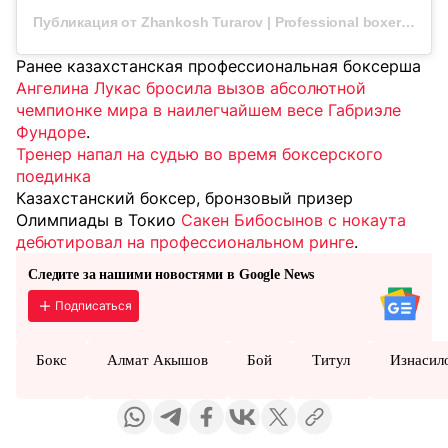
Публикация от Zhankosh Turarov | Professional boxer (@zhankoshturarov)
Ранее казахстанская профессиональная боксерша
Ангелина Лукас бросила вызов абсолютной
чемпионке мира в наилегчайшем весе Габриэле
Фундоре
.
Тренер напал на судью во время боксерского
поединка
Казахстанский боксер, бронзовый призер
Олимпиады в Токио
Сакен Бибосынов с нокаута
дебютировал на профессиональном ринге
.
Следите за нашими новостями в Google News
Подписаться
Бокс
Алмат Акышов
Бой
Титул
Изнасил