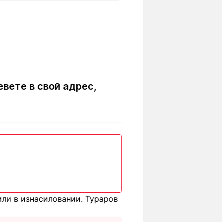
Вокруг света
Образование
Путевые
Учебные
заметки
заведения
Маршруты
ты
Заилийского
Алатау
вете в свой адрес,
Светлая тема
Мы в социальных сетях
или в изнасиловании. Тураров