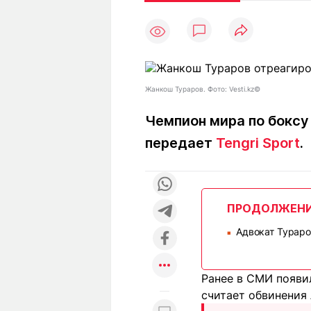
Статьи
Выгодно
В
Погода
Полезно
Т
Спецпроекты
Любопытно
Л
ч
Рейтинги
Гороскопы
Жанкош Тураров. Фото: Vesti.kz©
Рецепты
Чемпион мира по боксу
передает
Tengri Sport
.
О проекте
ПРОДОЛЖЕН
Редакция
Ре
Адвокат Тураро
+7 (777) 001 44 99
■
Ранее в СМИ появи
считает обвинения