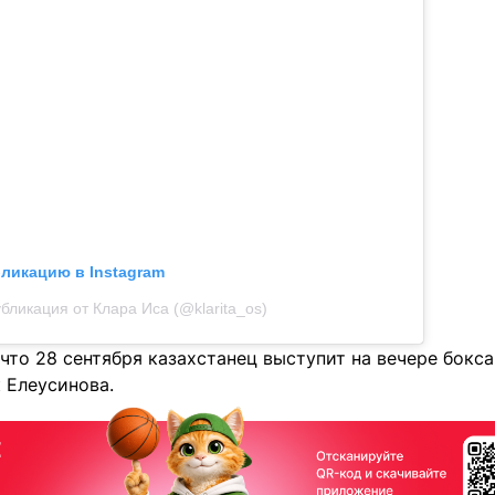
бликацию в Instagram
бликация от Клара Иса (@klarita_os)
что 28 сентября казахстанец выступит на вечере бокса
 Елеусинова.