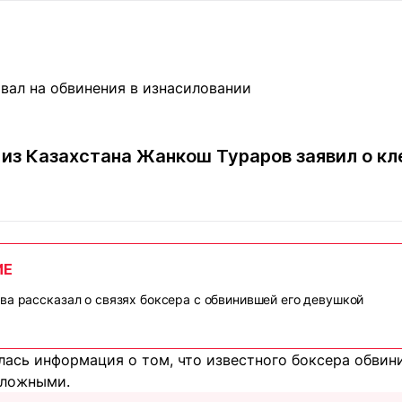
Статьи
округ спорта
Статьи
Полезное
ренды
Блоги
ига
Обзоры
емпионов
Спецпроек
 из Казахстана Жанкош Тураров заявил о кле
Контакты редакции
Вакансии
Реклама
Пресс-центр
ИЕ
клама
ва рассказал о связях боксера с обвинившей его девушкой
+7 (700) 3 888 188
лась информация о том, что известного боксера обвин
 ложными.