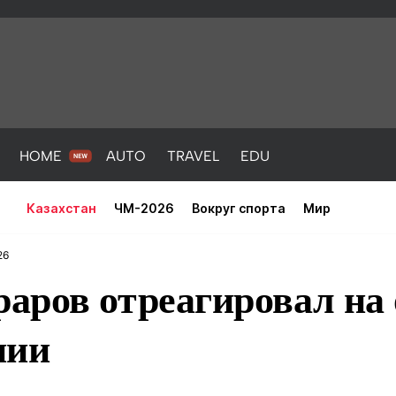
HOME
AUTO
TRAVEL
EDU
Казахстан
ЧМ-2026
Вокруг спорта
Мир
26
аров отреагировал на 
нии
PORT
HEALTH
HOME
AUTO
Новости
порт
Новости
Новости