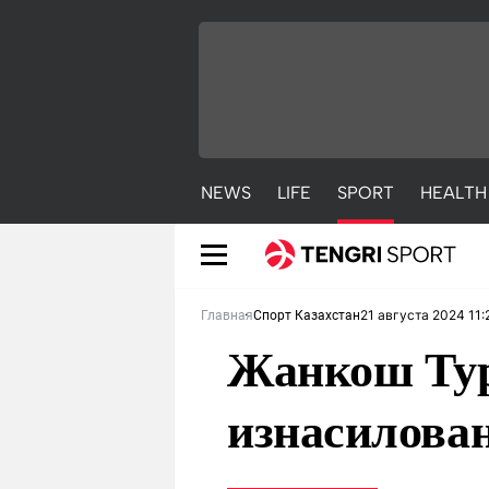
NEWS
LIFE
SPORT
HEALTH
21 августа 2024 11:
Главная
Спорт Казахстан
Жанкош Тур
изнасилова
NEWS
LIFE
S
Новости
Красиво
С