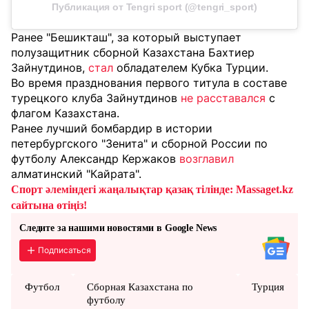
Публикация от Tengri sport (@tengri_sport)
Ранее "Бешикташ", за который выступает
полузащитник сборной Казахстана Бахтиер
Зайнутдинов,
стал
обладателем Кубка Турции.
Во время празднования первого титула в составе
турецкого клуба Зайнутдинов
не расставался
с
флагом Казахстана.
Ранее лучший бомбардир в истории
петербургского "Зенита" и сборной России по
футболу Александр Кержаков
возглавил
алматинский "Кайрата".
Спорт әлеміндегі жаңалықтар қазақ тілінде: Massaget.kz
сайтына өтіңіз!
Следите за нашими новостями в Google News
Подписаться
Футбол
Сборная Казахстана по
Турция
футболу