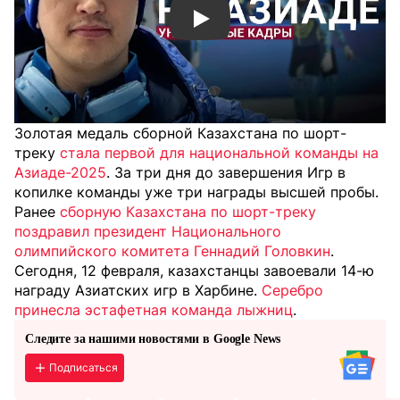
Смотреть видео YouTube
Золотая медаль сборной Казахстана по шорт-
треку
стала первой для национальной команды на
Азиаде-2025
. За три дня до завершения Игр в
копилке команды уже три награды высшей пробы.
Ранее
сборную Казахстана по шорт-треку
поздравил президент Национального
олимпийского комитета Геннадий Головкин
.
Сегодня, 12 февраля, казахстанцы завоевали 14-ю
награду Азиатских игр в Харбине.
Серебро
принесла эстафетная команда лыжниц
.
Следите за нашими новостями в Google News
Подписаться