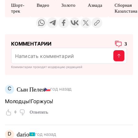
Шорт-
Видео
Золото
Азиада
Сборная
трек
Казахстана
КОММЕНТАРИИ
3
Комментарии проходят модерацию редакцией
С
Сын Пелея
год назад
Молодцы!Горжусь!
0
Ответить
D
dario
год назад