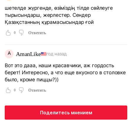
шетелде жүргенде, өзіміздің тілде сөйлеуге
тырысындарш, жерлестер. Сендер
Қазақстанның құрамасысындар ғой
0
Ответить
A
AmanLike
год назад
Вот это дааа, наши красавчики, аж гордость
берет! Интересно, а что еще вкусного в столовке
было, кроме пиццы?))
0
Ответить
Поделитесь мнением