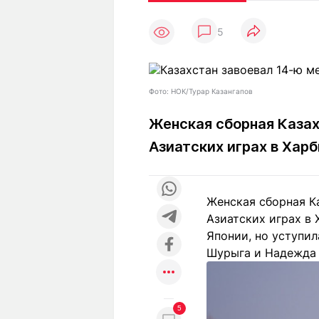
Статьи
Выгодно
В
5
Погода
Полезно
Т
Спецпроекты
Любопытно
Л
ч
Рейтинги
Гороскопы
Фото: НОК/Турар Казангапов
Рецепты
Женская сборная Казах
Азиатских играх в Харб
О проекте
Женская сборная Ка
Азиатских играх в 
Редакция
Ре
Японии, но уступил
+7 (777) 001 44 99
Шурыга и Надежда
5