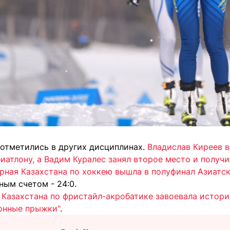
 отметились в других дисциплинах.
Владислав Киреев в
иатлону, а Вадим Куралес занял второе место и получ
рная Казахстана по хоккею вышла в полуфинал Азиатск
ным счетом - 24:0.
 Казахстана по фристайл-акробатике завоевала истор
онные прыжки"
.