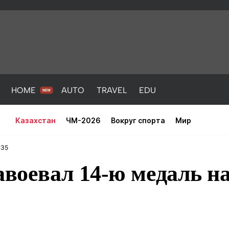
HOME
AUTO
TRAVEL
EDU
Казахстан
ЧМ-2026
Вокруг спорта
Мир
:35
авоевал 14-ю медаль н
PORT
HEALTH
HOME
AUTO
Новости
порт
Новости
Новости