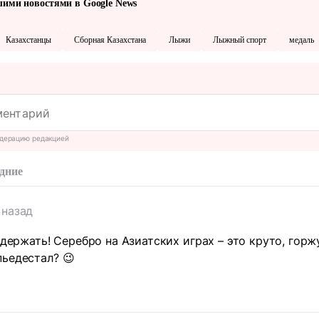
шими новостями в Google News
Казахстанцы
Сборная Казахстана
Лыжи
Лыжный спорт
медаль
дерацию редакцией
дние
 назад
к держать! Серебро на Азиатских играх – это круто, гор
ьедестал? 😉