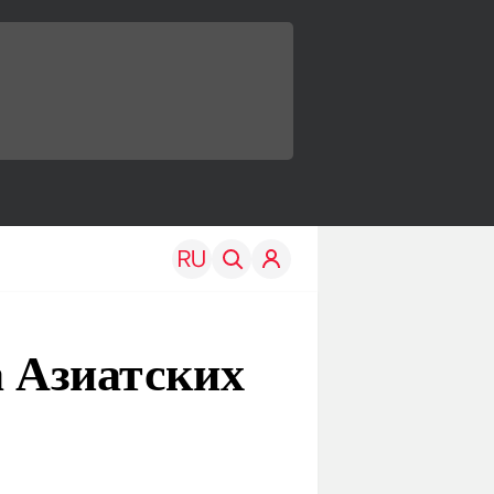
а Азиатских
TRAVEL
EDU
Моя страна
Новости