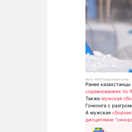
Фото: НОК/Турар Казангапов
Ранее казахстанцы
соревнованиях по б
Также
мужская сбо
Гонконга с разгром
А мужская
сборная
дисциплине "синхр