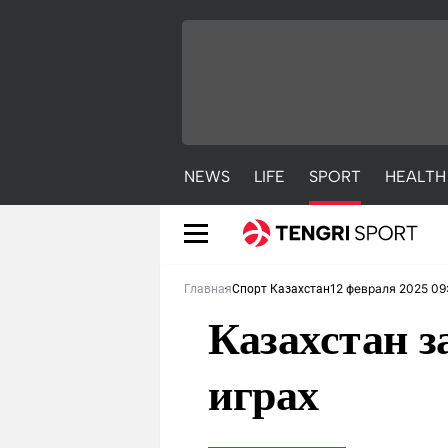
NEWS
LIFE
SPORT
HEALTH
12 февраля 2025 09
Главная
Спорт Казахстан
Казахстан з
играх
NEWS
LIFE
S
Новости
Красиво
С