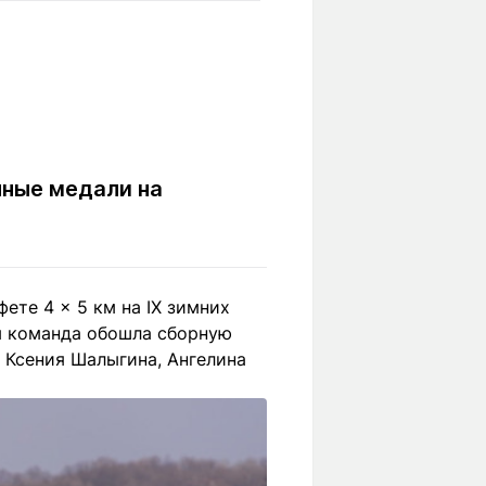
Вокруг света
Образование
Путевые
Учебные
заметки
заведения
Маршруты
ты
Заилийского
Алатау
яные медали на
Светлая тема
ете 4 × 5 км на IX зимних
ая команда обошла сборную
Мы в социальных сетях
, Ксения Шалыгина, Ангелина