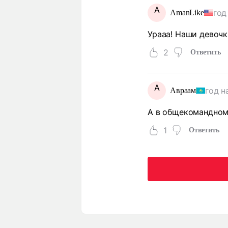
A
год
AmanLike
Урааа! Наши девочки
2
Ответить
А
год н
Авраам
А в общекомандном
1
Ответить