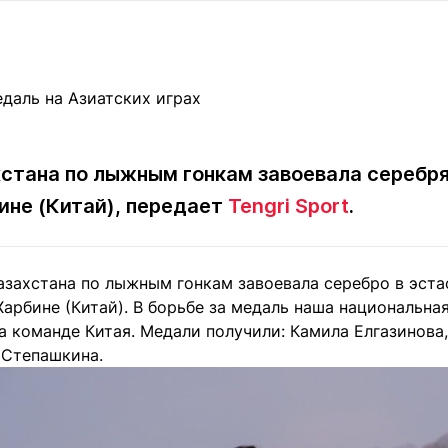
Статьи
округ спорта
Статьи
Полезное
ренды
Блоги
ига
Обзоры
емпионов
Спецпроек
стана по лыжным гонкам завоевала серебр
ине (Китай), передает
Tengri Sport
.
Контакты редакции
Вакансии
Реклама
Пресс-центр
захстана по лыжным гонкам завоевала серебро в эстаф
Харбине (Китай). В борьбе за медаль наша национальн
клама
а команде Китая. Медали получили: Камила Елгазинова
+7 (700) 3 888 188
 Степашкина.