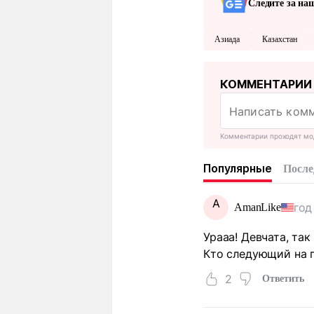
Следите за на
Азиада
Казахстан
КОММЕНТАРИИ
Комментарии проходят мо
Популярные
После
A
год
AmanLike
Урааа! Девчата, та
Кто следующий на п
2
Ответить