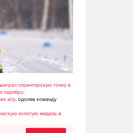
ыиграл спринтерскую гонку в
ил серебро
.
их игр
, одолев команду
ическую золотую медаль в