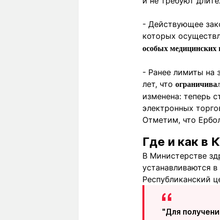
и не требуют длите
- Действующее зак
которых осуществл
особых медицинских 
- Ранее лимиты на
лет, что
ограничивал
изменена: теперь 
электронных торго
Отметим, что Ербол
Где и как в
В Министерстве зд
устанавливаются в
Республиканский ц
"Для получен