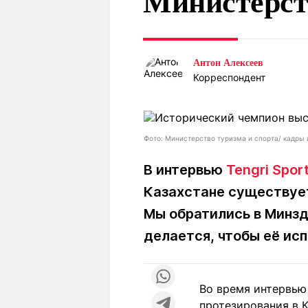
Министерст
Статьи
Выгодно
В
Погода
Полезно
Т
Спецпроекты
Любопытно
Л
Антон Алексеев
ч
Рейтинги
Гороскопы
Корреспондент
Рецепты
Фото: Министерство туризма и спорта/ кадры 
О проекте
В интервью
Tengri Spor
Казахстане существует
Мы обратились в Минздр
Редакция
Ре
+7 (777) 001 44 99
делается, чтобы её исп
Во время интервью
протезирования в К