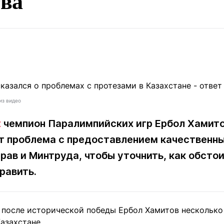
ва
Статьи
округ спорта
Статьи
Полезное
ренды
Блоги
ига
Обзоры
емпионов
Спецпроек
из видео
Контакты редакции
Вакансии
Реклама
Пресс-центр
t
чемпион Паралимпийских игр Ербол Хамитов
 проблема с предоставлением качественны
ав и Минтруда, чтобы уточнить, как обстои
клама
равить.
+7 (700) 3 888 188
 после исторической победы Ербол Хамитов несколько
азахстане.