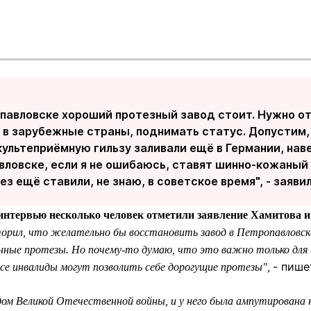
опавловске хороший протезный завод стоит. Нужно о
 в зарубежные страны, поднимать статус. Допустим, 
культеприёмную гильзу заливали ещё в Германии, наве
вловске, если я не ошибаюсь, ставят шинно-кожаный 
з ещё ставили, не знаю, в советское время", - заяви
интервью несколько человек отметили заявление Хамитова и 
вторил, что желательно бы восстановить завод в Петропавловс
нные протезы. Но почему-то думаю, что это важно только для
- пише
все инвалиды могут позволить себе дорогущие протезы",
ом Великой Отечественной войны, и у него была ампутирована 