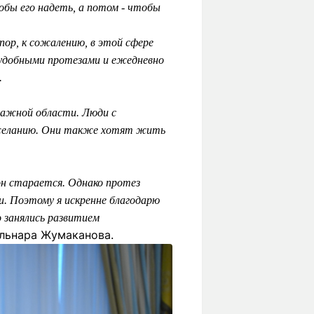
обы его надеть, а потом - чтобы
пор, к сожалению, в этой сфере
удобными протезами и ежедневно
.
важной области. Люди с
у желанию. Они также хотят жить
 он старается. Однако протез
ни. Поэтому я искренне благодарю
о занялись развитием
Гульнара Жумаканова.