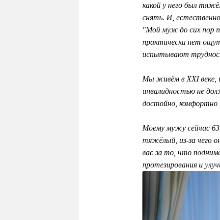
какой у него был тяжё
снять. И, естественн
"Мой муж до сих пор п
практически нет ощу
испытывают трудност
Мы живём в XXI веке,
инвалидностью не дол
достойно, комфортно 
М
оему мужу сейчас 63
тяжёлый, из-за чего о
вас за то, что подним
протезирования и улу