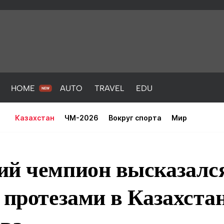
HOME
AUTO
TRAVEL
EDU
Казахстан
ЧМ-2026
Вокруг спорта
Мир
ий чемпион высказалс
 протезами в Казахстан
PORT
HEALTH
HOME
AUTO
Новости
порт
Новости
Новости