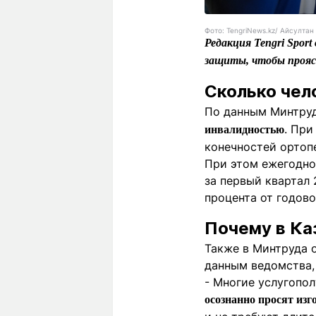
Фото: TengriNews.kz/ Айсулта
Редакция Tengri Spor
защиты, чтобы проя
Сколько чел
По данным Минтруд
. При
инвалидностью
конечностей ортоп
При этом ежегодно
за первый квартал 
процента от годово
Почему в Ка
Также в Минтруда 
данным ведомства,
- Многие услугопо
осознанно просят изг