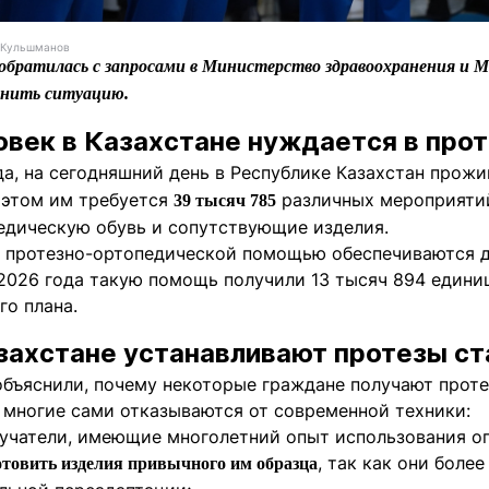
н Кульшманов
t обратилась с запросами в Министерство здравоохранения и
снить ситуацию.
овек в Казахстане нуждается в про
а, на сегодняшний день в Республике Казахстан прож
 этом им требуется
различных мероприятий
39 тысяч 785
едическую обувь и сопутствующие изделия.
 протезно-ортопедической помощью обеспечиваются де
2026 года такую помощь получили 13 тысяч 894 единиц
го плана.
захстане устанавливают протезы ст
объяснили, почему некоторые граждане получают проте
 многие сами отказываются от современной техники:
лучатели, имеющие многолетний опыт использования о
, так как они боле
отовить изделия привычного им образца