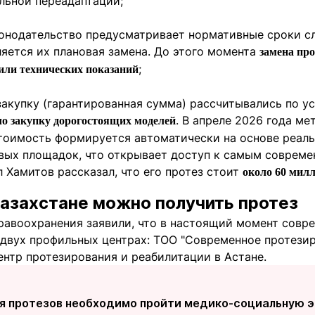
льной переадаптации;
онодательство предусматривает нормативные сроки сл
яется их плановая замена. До этого момента
замена пр
;
или технических показаний
 закупку (гарантированная сумма) рассчитывались по 
. В апреле 2026 года м
о закупку дорогостоящих моделей
стоимость формируется автоматически на основе реал
вых площадок, что открывает доступ к самым совреме
 Хамитов рассказал, что его протез стоит
около 60 милл
 Казахстане можно получить протез
равоохранения заявили, что в настоящий момент совр
 двух профильных центрах: ТОО "Современное протезир
ентр протезирования и реабилитации в Астане.
ия протезов необходимо пройти медико-социальную э