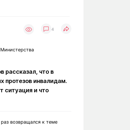
Вокруг света
Образование
Путевые
Учебные
заметки
заведения
Маршруты
4
ты
Заилийского
Алатау
Светлая тема
 рассказал, что в
х протезов инвалидам.
т ситуация и что
Мы в социальных сетях
 раз возвращался к теме