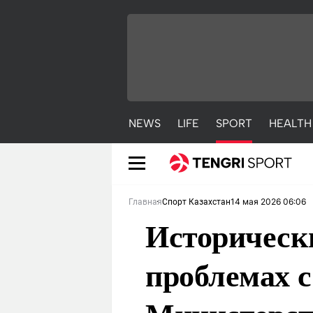
NEWS
LIFE
SPORT
HEALTH
14 мая 2026 06:06
Главная
Спорт Казахстан
Историческ
проблемах с
NEWS
LIFE
S
Новости
Красиво
С