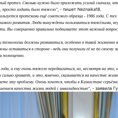
лый протез. Сколько нужно было приложить усилий сначала, чт
- пишет Neznaika18.
о, просто ходить было тяжело",
ользуется протезами ещё советского образца - 1986 года. С тех 
тимого развития. Люди вынуждены пользоваться тяжёлыми, не
и. Вы совершенно правильно поднимаете этот важный вопрос
 и технологии должны развиваться, особенно в такой жизненно 
жны оставаться в стороне - ведь они получили её не по своем
и полноценно.
 года, и ему очень тяжело передвигаться, но, несмотря на это,
н сильно хромает, и это, конечно, сказывается на качестве жиз
аете эту проблему. Очень хочется, чтобы в Казахстане серьёзн
, - заявила 
чшением качества жизни людей с инвалидностью"