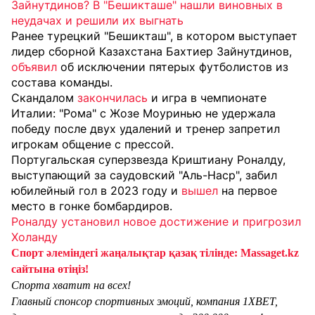
Зайнутдинов? В "Бешикташе" нашли виновных в
неудачах и решили их выгнать
Ранее турецкий "Бешикташ", в котором выступает
лидер сборной Казахстана Бахтиер Зайнутдинов,
объявил
об исключении пятерых футболистов из
состава команды.
Скандалом
закончилась
и игра в чемпионате
Италии: "Рома" с Жозе Моуринью не удержала
победу после двух удалений и тренер запретил
игрокам общение с прессой.
Португальская суперзвезда Криштиану Роналду,
выступающий за саудовский "Аль-Наср", забил
юбилейный гол в 2023 году и
вышел
на первое
место в гонке бомбардиров.
Роналду установил новое достижение и пригрозил
Холанду
Спорт әлеміндегі жаңалықтар қазақ тілінде: Massaget.kz
сайтына өтіңіз!
Спорта хватит на всех!
Главный спонсор спортивных эмоций, компания 1XBET,