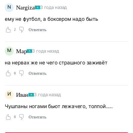
N
Nargiza
3 года назад
ему не футбол, а боксером надо быть
2
Ответить
М
Мар
3 года назад
на нервах же не чего страшного заживёт
0
Ответить
И
Иван
3 года назад
Чушпаны ногами бьют лежачего, толпой.....
0
Ответить