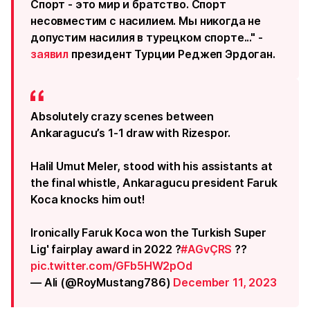
Спорт - это мир и братство. Спорт
несовместим с насилием. Мы никогда не
допустим насилия в турецком спорте..." -
заявил
президент Турции Реджеп Эрдоган.
Absolutely crazy scenes between
Ankaragucu’s 1-1 draw with Rizespor.
Halil Umut Meler, stood with his assistants at
the final whistle, Ankaragucu president Faruk
Koca knocks him out!
Ironically Faruk Koca won the Turkish Super
Lig' fairplay award in 2022 ?
#AGvÇRS
??
pic.twitter.com/GFb5HW2pOd
— Ali (@RoyMustang786)
December 11, 2023