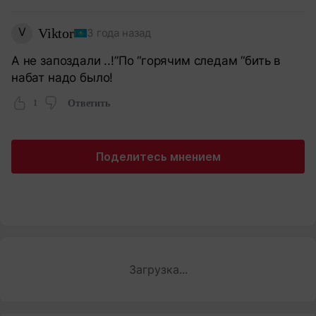
V
Viktor
3 года назад
А не запоздали ..!”По “горячим следам “бить в
набат надо было!
1
Ответить
Поделитесь мнением
Загрузка...