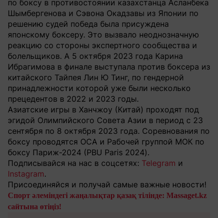
по боксу в противостоянии казахстанца Асланбека
Шымбергенова и Сэвона Окадзавы из Японии по
решению судей победа была присуждена
японскому боксеру. Это вызвало неоднозначную
реакцию со стороны экспертного сообщества и
болельщиков. А 5 октября 2023 года Карина
Ибрагимова в финале выступала против боксера из
китайского Тайпея Лин Ю Тинг, по гендерной
принадлежности которой уже были несколько
прецедентов в 2022 и 2023 годы.
Азиатские игры в Ханчжоу (Китай) проходят под
эгидой Олимпийского Совета Азии в период с 23
сентября по 8 октября 2023 года. Соревнования по
боксу проводятся ОСА и Рабочей группой МОК по
боксу Париж-2024 (PBU Paris 2024).
Подписывайся на нас в соцсетях:
Telegram
и
Instagram
.
Присоединяйся и получай самые важные новости!
Спорт әлеміндегі жаңалықтар қазақ тілінде: Massaget.kz
сайтына өтіңіз!