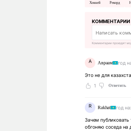
Хоккей
Рекорд
КОММЕНТАРИИ
Комментарии проходят мо
А
год н
Авраам
Это не для казахста
1
Ответить
R
год на
Rakhat
Зачем публиковать 
обгоняю соседа на д