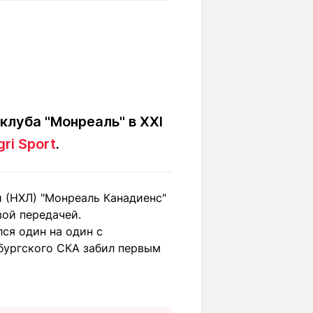
Вокруг света
Образование
Путевые
Учебные
заметки
заведения
Маршруты
ты
Заилийского
Алатау
луба "Монреаль" в XXI
ri Sport
.
Светлая тема
 (НХЛ) "Монреаль Канадиенс"
вой передачей.
Мы в социальных сетях
ся один на один с
бургского СКА забил первым