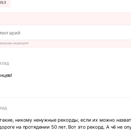
НХЛ
дерацию редакцией
азад
нцев!
зад
такие, никому ненужные рекорды, если их можно назва
ороге на протядении 50 лет. Вот это рекорд. А чё не оп