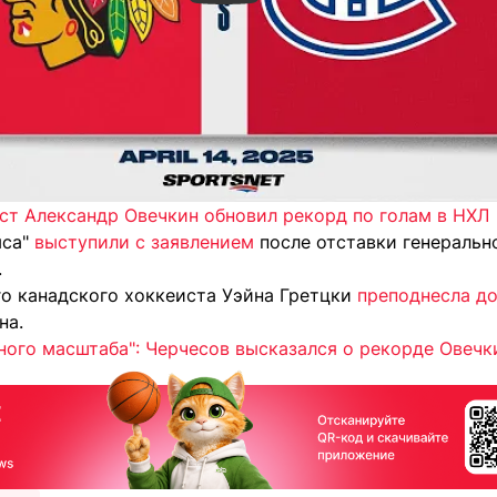
ст Александр Овечкин обновил рекорд по голам в НХЛ
ыса"
выступили с заявлением
после отставки генераль
.
го канадского хоккеиста Уэйна Гретцки
преподнесла д
на.
ного масштаба": Черчесов высказался о рекорде Овечк