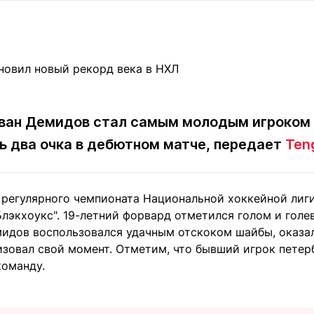
Статьи
округ спорта
Статьи
Полезное
ренды
Блоги
ига
Обзоры
емпионов
Спецпроек
ван Демидов стал самым молодым игроком к
ь два очка в дебютном матче, передает
Teng
Контакты редакции
Вакансии
Реклама
Пресс-центр
 регулярного чемпионата Национальной хоккейной лиги
лэкхоукс". 19-летний форвард отметился голом и голе
клама
мидов воспользовался удачным отскоком шайбы, оказал
+7 (700) 3 888 188
изовал свой момент. Отметим, что бывший игрок петер
команду.