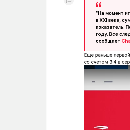
"На момент иг
в XXI веке, с
показатель. П
году. Все сле
сообщает
Ch
Еще раньше первой
со счетом 3:4 в се