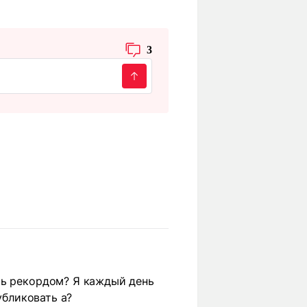
3
ть рекордом? Я каждый день
убликовать а?