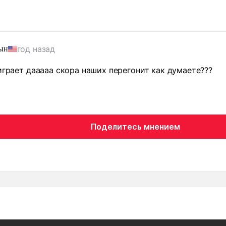
год назад
ын
 играет дааааа скора наших перегонит как думаете???
Поделитесь мнением