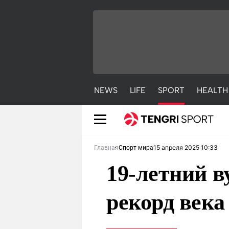
NEWS
LIFE
SPORT
HEALTH
15 апреля 2025 10:33
Главная
Спорт мира
19-летний в
рекорд век
NEWS
LIFE
S
Новости
Красиво
С