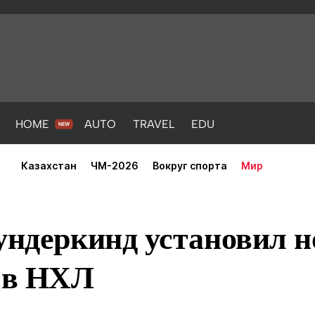
HOME
AUTO
TRAVEL
EDU
Казахстан
ЧМ-2026
Вокруг спорта
Мир
ундеркинд установил 
а в НХЛ
PORT
HEALTH
HOME
AUTO
Новости
порт
Новости
Новости