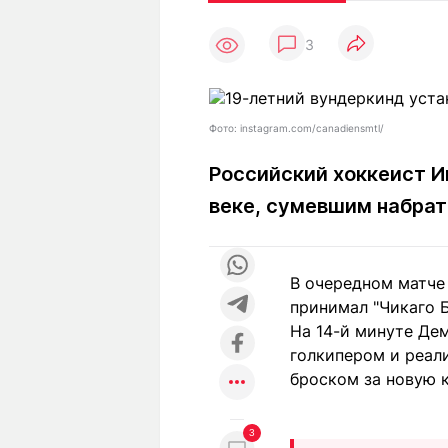
Статьи
Выгодно
В
3
Погода
Полезно
Т
Спецпроекты
Любопытно
Л
ч
Рейтинги
Гороскопы
Фото: instagram.com/canadiensmtl/
Рецепты
Российский хоккеист И
веке, сумевшим набрат
О проекте
В очередном матче
принимал "Чикаго Б
Редакция
Ре
На 14-й минуте Де
+7 (777) 001 44 99
голкипером и реал
броском за новую 
3