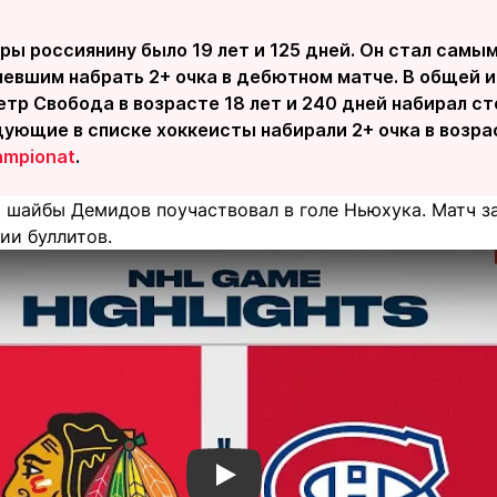
ры россиянину было 19 лет и 125 дней. Он стал сам
умевшим набрать 2+ очка в дебютном матче. В общей 
етр Свобода в возрасте 18 лет и 240 дней набирал ст
дующие в списке хоккеисты набирали 2+ очка в возрас
ampionat
.
 шайбы Демидов поучаствовал в голе Ньюхука. Матч з
рии буллитов.
Смотреть видео YouTube