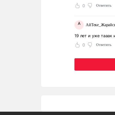
0
Ответить
А
АйТеке_Жарайс
19 лет и уже тааак
0
Ответить