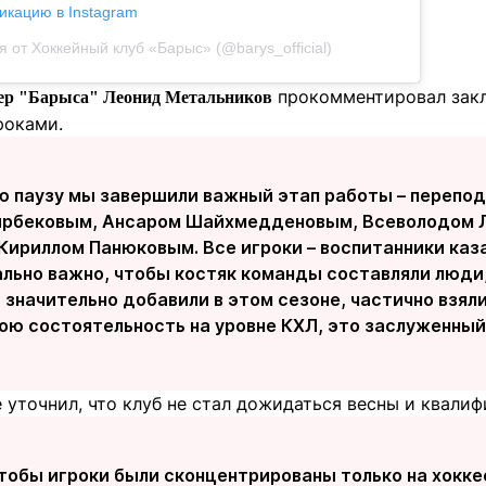
икацию в Instagram
 от Хоккейный клуб «Барыс» (@barys_official)
прокомментировал закл
ер "Барыса" Леонид Метальников
роками.
ю паузу мы завершили важный этап работы – перепод
рбековым, Ансаром Шайхмедденовым, Всеволодом 
Кириллом Панюковым. Все игроки – воспитанники каз
ально важно, чтобы костяк команды составляли люди,
 значительно добавили в этом сезоне, частично взял
ою состоятельность на уровне КХЛ, это заслуженный 
 уточнил, что клуб не стал дожидаться весны и квали
тобы игроки были сконцентрированы только на хоккее