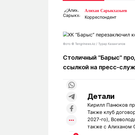
Статьи
Выгодно
В
Алихан Сарыкхазыев
Погода
Полезно
Т
Корреспондент
Спецпроекты
Любопытно
Л
ч
Рейтинги
Гороскопы
Рецепты
Фото © Tengrinews.kz / Турар Казангапов
Столичный "Барыс" про
ссылкой на пресс-служ
О проекте
Детали
Редакция
Ре
+7 (777) 001 44 99
Кирилл Панюков пр
Также клуб догово
2027-го), Всеволо
также с Алиханом 