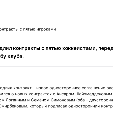
Статьи
округ спорта
Статьи
Полезное
ренды
Блоги
ига
Обзоры
емпионов
Спецпроек
длил контракты с пятью хоккеистами, пере
бу клуба.
Контакты редакции
Вакансии
Реклама
Пресс-центр
клама
+7 (700) 3 888 188
одлил контракт – новое одностороннее соглашение рас
рился о новых контрактах с Ансаром Шайхмедденовым 
дом Логвиным и Семёном Симоновым (оба – двусторонни
Омирбековым, который подписал односторонний контра