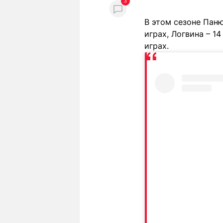
3
В этом сезоне Паню
играх, Логвина – 14
играх.