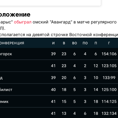
положение
Барыс"
обыграл
омский "Авангард" в матче регулярного
Л).
сполагается на девятой строчке Восточной конференци