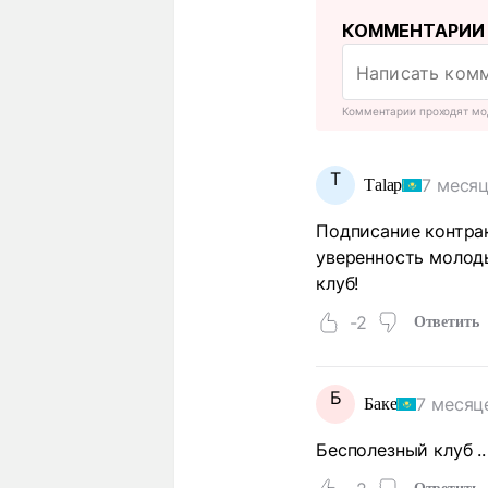
КОММЕНТАРИИ
Комментарии проходят мо
Т
7 месяц
Тalap
Подписание контра
уверенность молоды
клуб!
-2
Ответить
Б
7 месяц
Баке
Бесполезный клуб ..