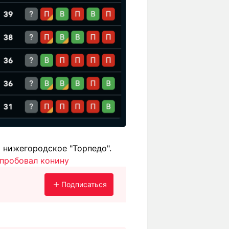
 нижегородское "Торпедо".
опробовал конину
Подписаться