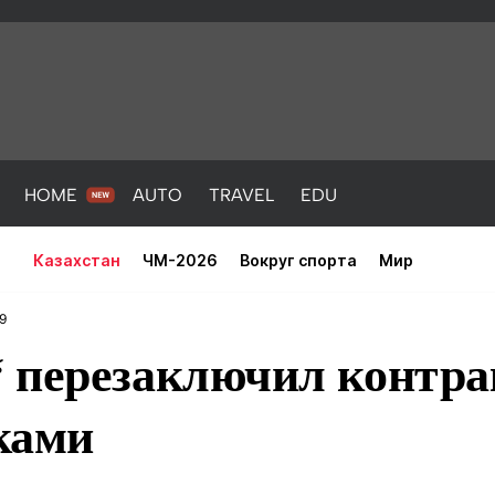
HOME
AUTO
TRAVEL
EDU
Казахстан
ЧМ-2026
Вокруг спорта
Мир
9
 перезаключил контра
ками
PORT
HEALTH
HOME
AUTO
Новости
порт
Новости
Новости