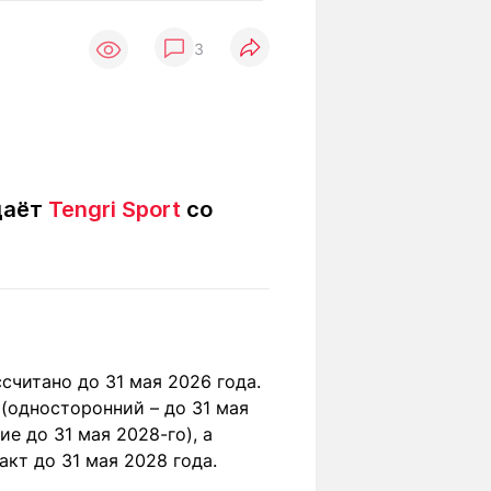
Вокруг света
Образование
3
Путевые
Учебные
заметки
заведения
Маршруты
ты
Заилийского
Алатау
даёт
Tengri Sport
со
Светлая тема
Мы в социальных сетях
считано до 31 мая 2026 года.
(односторонний – до 31 мая
е до 31 мая 2028-го), а
кт до 31 мая 2028 года.