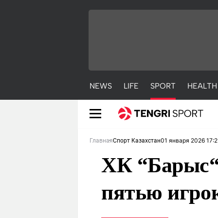
NEWS
LIFE
SPORT
HEALTH
01 января 2026 17:2
Главная
Спорт Казахстан
ХК “Барыс“
пятью игро
NEWS
LIFE
S
Новости
Красиво
С