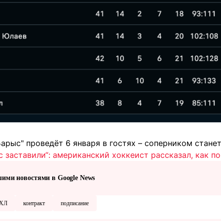
рыс" проведёт 6 января в гостях – соперником станет
с заставили“: американский хоккеист рассказал, как п
шими новостями в Google News
ХЛ
контракт
подписание