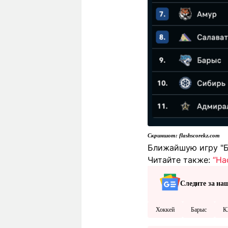
Скриншот: flashscorekz.com
Ближайшую игру "Ба
Читайте также:
“На
Следите за на
Хоккей
Барыс
К