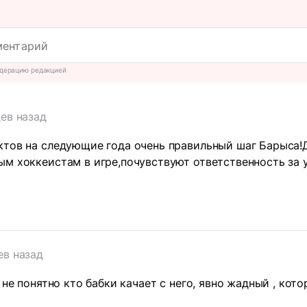
дерацию редакцией
ев назад
ктов на следующие года очень правильный шаг Барыса!
м хоккеистам в игре,почувствуют ответственность за 
ев назад
 не понятно кто бабки качает с него, явно жадный , кот