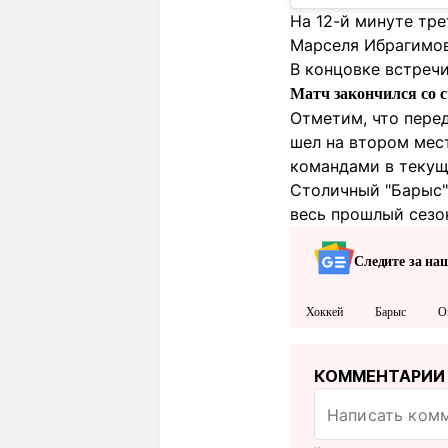
На 12-й минуте тре
Марселя Ибрагимов
В концовке встречи
Матч закончился со с
Отметим, что пере
шел на втором мест
командами в текуще
Столичный "Барыс" 
весь прошлый сезон
Следите за на
Хоккей
Барыс
О
КОММЕНТАРИИ