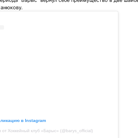
периода "Барыс" вернул себе преимущество в две шайб
анюкову.
бликацию в Instagram
 от Хоккейный клуб «Барыс» (@barys_official)