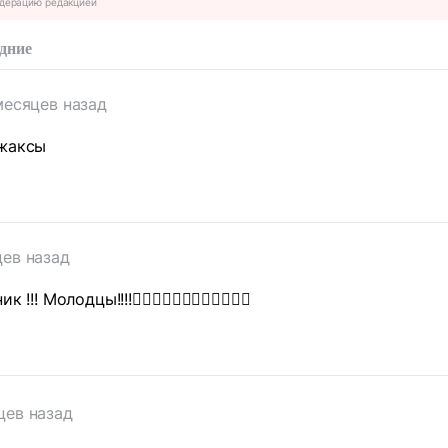
дерацию редакцией
дние
месяцев назад
 жаксы
цев назад
!!! Молодцы!!!!👍🏻👍🏻👍🏻🇰🇿🇰🇿🇰🇿
цев назад