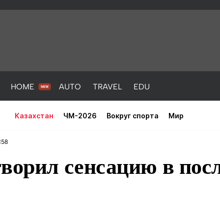
HOME
AUTO
TRAVEL
EDU
Казахстан
ЧМ-2026
Вокруг спорта
Мир
:58
творил сенсацию в пос
PORT
HEALTH
HOME
AUTO
Новости
порт
Новости
Новости