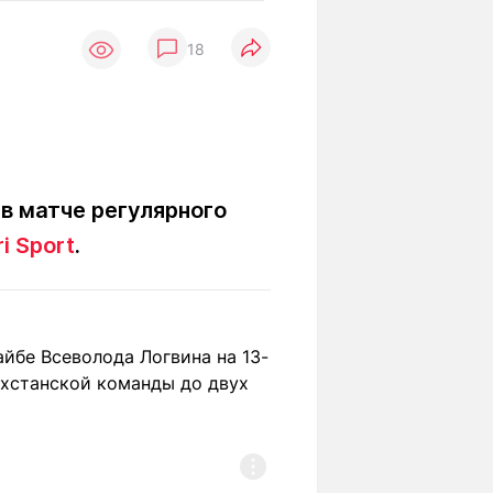
Вокруг света
Образование
18
Путевые
Учебные
заметки
заведения
Маршруты
ты
Заилийского
Алатау
в матче регулярного
i Sport
.
Светлая тема
Мы в социальных сетях
айбе Всеволода Логвина на 13-
ахстанской команды до двух