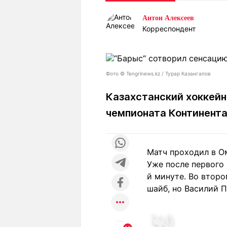
Статьи
Выгодно
В
Антон Алексеев
Погода
Полезно
Т
Корреспондент
Спецпроекты
Любопытно
Л
ч
Рейтинги
Гороскопы
Рецепты
Фото © Tengrinews.kz / Турар Казангапов
Казахстанский хоккейн
чемпионата Континента
О проекте
Матч проходил в Ом
Редакция
Ре
Уже после первого 
+7 (777) 001 44 99
й минуте. Во втор
шайб, но Василий 