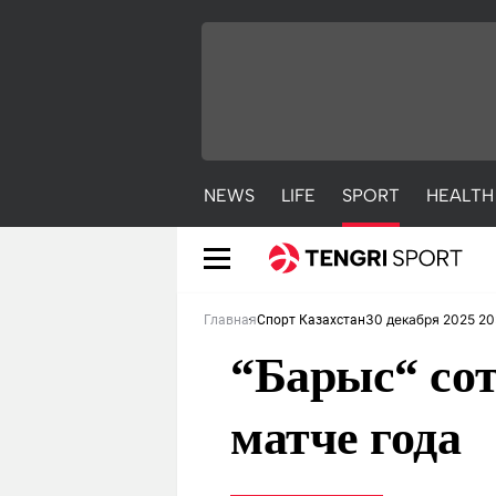
NEWS
LIFE
SPORT
HEALTH
30 декабря 2025 20
Главная
Спорт Казахстан
“Барыс“ со
матче года
NEWS
LIFE
S
Новости
Красиво
С