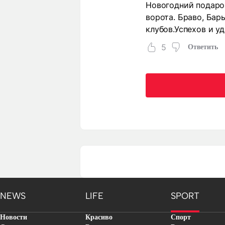
Новогодний подарок
ворота. Браво, Бары
клубов.Успехов и уд
5
Ответить
NEWS
LIFE
SPORT
Новости
Красиво
Спорт