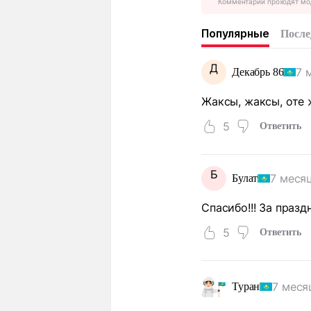
Комментарии проходят мо
Популярные
После
Д
7 
Декабрь 86
Жаксы, жаксы, оте
5
Ответить
Б
7 меся
Булат
Спасибо!!! За праздник 
5
Ответить
7 меся
Туран