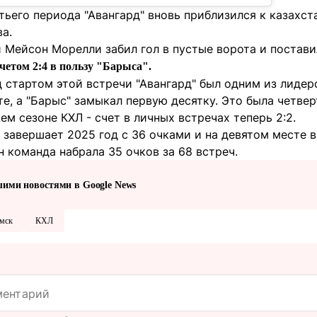
тьего периода "Авангард" вновь приблизился к казахс
а.
 Мейсон Морелли забил гол в пустые ворота и поставил
четом 2:4 в пользу "Барыса".
д стартом этой встречи "Авангард" был одним из лиде
е, а "Барыс" замыкал первую десятку. Это была четве
м сезоне КХЛ - счет в личных встречах теперь 2:2.
завершает 2025 год с 36 очками и на девятом месте в 
 команда набрала 35 очков за 68 встреч.
шими новостями в Google News
мск
КХЛ