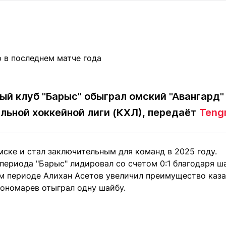
Статьи
округ спорта
Статьи
Полезное
ренды
Блоги
ига
Обзоры
емпионов
Спецпроек
ый клуб "Барыс" обыграл омский "Авангард" 
льной хоккейной лиги (КХЛ), передаёт
Tengr
Контакты редакции
Вакансии
Реклама
Пресс-центр
ске и стал заключительным для команд в 2025 году.
клама
периода "Барыс" лидировал со счетом 0:1 благодаря ш
+7 (700) 3 888 188
ом периоде Алихан Асетов увеличил преимущество каз
Пономарев отыграл одну шайбу.