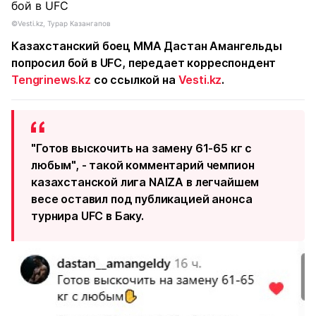
©Vesti.kz, Турар Казангапов
Казахстанский боец ММА Дастан Амангельды
попросил бой в UFC, передает корреспондент
Tengrinews.kz
со ссылкой на
Vesti.kz
.
"Готов выскочить на замену 61-65 кг с
любым", - такой комментарий чемпион
казахстанской лига NAIZA в легчайшем
весе оставил под публикацией анонса
турнира UFC в Баку.