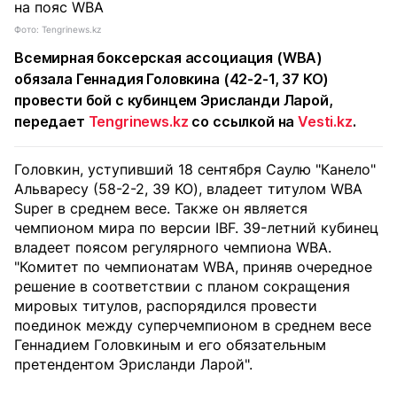
Фото: Tengrinews.kz
Всемирная боксерская ассоциация (WBA)
обязала Геннадия Головкина (42-2-1, 37 КО)
провести бой с кубинцем Эрисланди Ларой,
передает
Tengrinews.kz
со ссылкой на
Vesti.kz
.
Головкин, уступивший 18 сентября Саулю "Канело"
Альваресу (58-2-2, 39 KO), владеет титулом WBA
Super в среднем весе. Также он является
чемпионом мира по версии IBF. 39-летний кубинец
владеет поясом регулярного чемпиона WBA.
"Комитет по чемпионатам WBA, приняв очередное
решение в соответствии с планом сокращения
мировых титулов, распорядился провести
поединок между суперчемпионом в среднем весе
Геннадием Головкиным и его обязательным
претендентом Эрисланди Ларой".