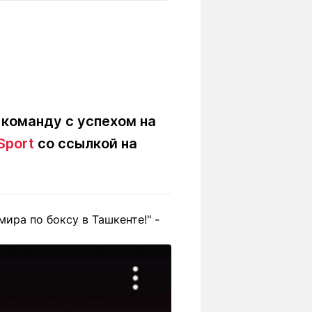
Вокруг света
Образование
Путевые
Учебные
заметки
заведения
Маршруты
ты
Заилийского
Алатау
 команду с успехом на
Sport
со ссылкой на
Светлая тема
ира по боксу в Ташкенте!" -
Мы в социальных сетях