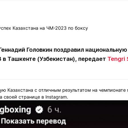
Статьи
округ спорта
Статьи
Полезное
ренды
Блоги
ига
Обзоры
емпионов
Спецпроек
Геннадий Головкин поздравил национальную
3 в Ташкенте (Узбекистан), передает
Tengri 
Контакты редакции
Вакансии
Реклама
Пресс-центр
ю Казахстана с отличным результатом на чемпионате м
клама
а своей странице в Instagram.
+7 (700) 3 888 188