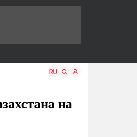
азахстана на
TRAVEL
EDU
Моя страна
Новости