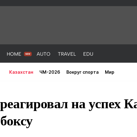
HOME
AUTO
TRAVEL
EDU
Казахстан
ЧМ-2026
Вокруг спорта
Мир
реагировал на успех К
боксу
PORT
HEALTH
HOME
AUTO
Новости
порт
Новости
Новости