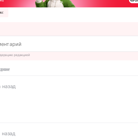
кс
дерацию редакцией
дние
а назад
а назад