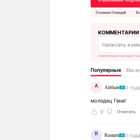
Головкин Геннадий
Бо
КОММЕНТАРИИ
Комментарии проходят мо
Популярные
После
А
3 год
Айбын
молодец Гена!
9
Ответить
R
3 год
Rustam