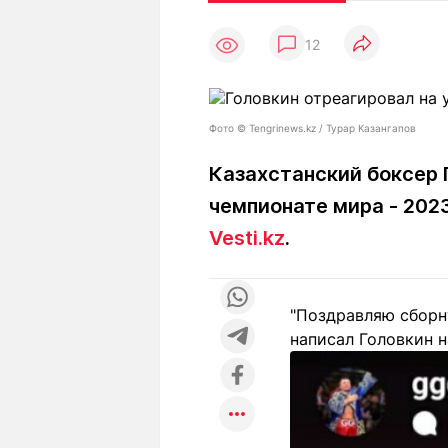
Статьи
Выгодно
В
12
Погода
Полезно
Т
Спецпроекты
Любопытно
Л
ч
Рейтинги
Гороскопы
Фото ©️ Tengrinews.kz / Турар Казангапов
Рецепты
Казахстанский боксер 
чемпионате мира - 202
О проекте
Vesti.kz
.
"Поздравляю сборну
Редакция
Ре
написал Головкин н
+7 (777) 001 44 99