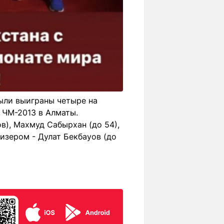
были выиграны четыре на
 ЧМ-2013 в Алматы.
), Махмуд Сабырхан (до 54),
изером - Дулат Бекбауов (до