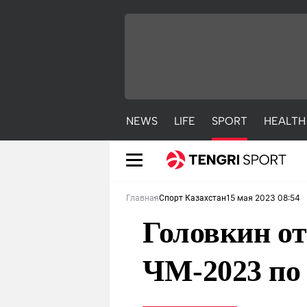
NEWS
LIFE
SPORT
HEALTH
15 мая 2023 08:54
Главная
Спорт Казахстан
Головкин от
ЧМ-2023 по 
NEWS
LIFE
S
Новости
Красиво
С