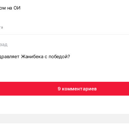
вом на ОИ
та
азад
дравляет Жанибека с победой?
9 комментариев