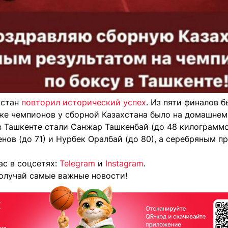
хстан
повторил исторический успех
. Из пяти финалов 
же чемпионов у сборной Казахстана было на домашнем
 Ташкенте стали Санжар Ташкенбай (до 48 килограммов
ов (до 71) и Нурбек Оралбай (до 80), а серебряным пр
ас в соцсетях:
Telegram
и
Instagram
.
олучай самые важные новости!