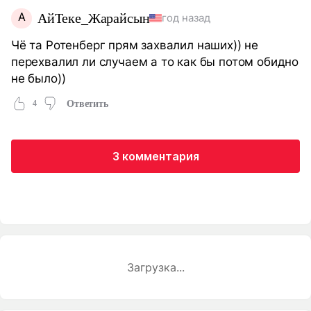
А
АйТеке_Жарайсын
год назад
Чё та Ротенберг прям захвалил наших)) не
перехвалил ли случаем а то как бы потом обидно
не было))
4
Ответить
3 комментария
Загрузка...