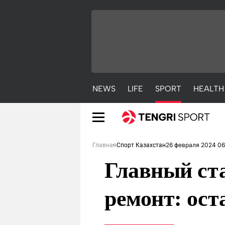
NEWS
LIFE
SPORT
HEALTH
26 февраля 2024 06
Главная
Спорт Казахстан
Главный ста
ремонт: ос
NEWS
LIFE
S
Новости
Красиво
С