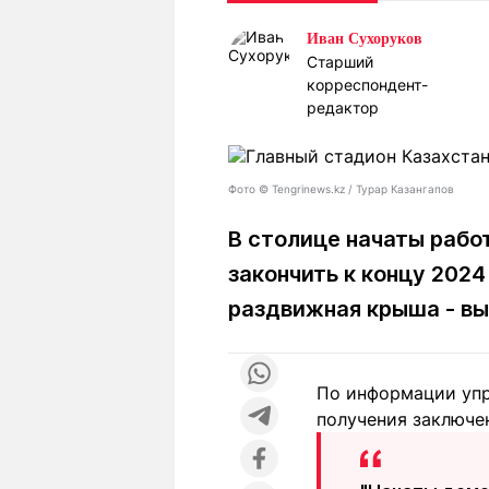
Статьи
Выгодно
В
Иван Сухоруков
Погода
Полезно
Т
Старший
Спецпроекты
корреспондент-
Любопытно
Л
ч
редактор
Рейтинги
Гороскопы
Рецепты
Фото ©️ Tengrinews.kz / Турар Казангапов
В столице начаты рабо
О проекте
закончить к концу 2024
раздвижная крыша - в
Редакция
Ре
+7 (777) 001 44 99
По информации упр
получения заключен