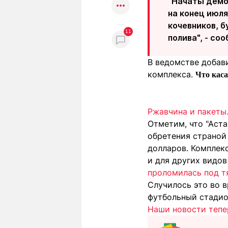
"Начаты демо
на конец июля
кочевников, б
11
полива", - со
В ведомстве добав
комплекса.
Что каса
Ржавчина и пакеты.
Отметим, что "Аста
обретения страной
долларов. Комплекс
и для других видов
проломилась под т
Случилось это во в
футбольный стади
Наши новости тепе