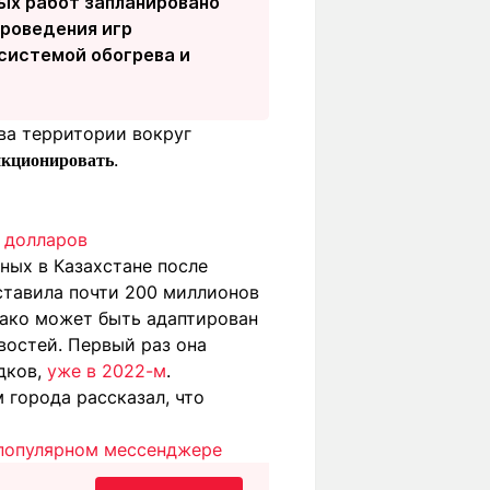
х работ запланировано
проведения игр
 системой обогрева и
ва территории вокруг
.
нкционировать
в долларов
ных в Казахстане после
ставила почти 200 миллионов
нако может быть адаптирован
востей. Первый раз она
адков,
уже в 2022-м
.
 города рассказал, что
 популярном мессенджере