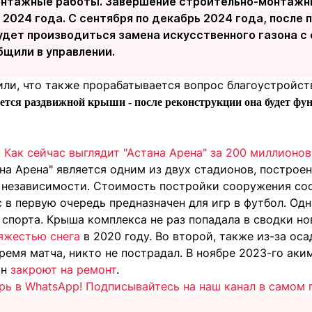
нтажные работы. Завершение строительно-монтажны
 2024 года. С сентября по декабрь 2024 года, после 
удет производиться замена искусственного газона с
общили в управлении.
или, что также прорабатывается вопрос благоустройст
ется раздвижной крыши - после реконструкции она будет фу
 Как сейчас выглядит "Астана Арена" за 200 миллионо
на Арена" является одним из двух стадионов, построен
 независимости. Стоимость постройки сооружения со
 в первую очередь предназначен для игр в футбол. Од
 спорта. Крыша комплекса не раз попадала в сводки но
яжестью снега
в 2020 году. Во второй, также из-за ос
ремя матча, никто не пострадал. В ноябре 2023-го аким
он
закроют на ремонт
.
рь в WhatsApp! Подписывайтесь на наш канал в самом