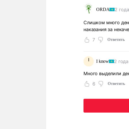
2 года
ORDA
Слишком много дене
наказания за некач
7
Ответить
I
2 года
I know
Много выделили ден
6
Ответить