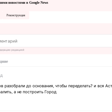
шими новостями в Google News
Реконструкция
дерацию редакцией
дние
ад
в разобрали до основания, чтобы переделать? и вся Аста
валить, а не построить Город