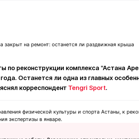
Статьи
округ спорта
Статьи
Полезное
ренды
Блоги
ига
Обзоры
емпионов
Спецпроек
ты по реконструкции комплекса "Астана Аре
Контакты редакции
Вакансии
Реклама
Пресс-центр
 года. Останется ли одна из главных особен
ыяснял корреспондент
Tengri Sport
.
клама
+7 (700) 3 888 188
авления физической культуры и спорта Астаны, к рек
ия экспертизы в январе.