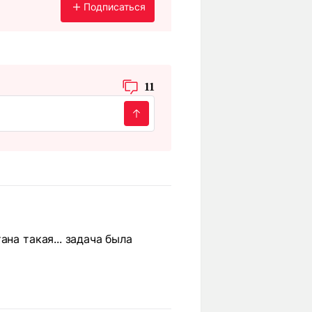
Подписаться
11
на такая... задача была