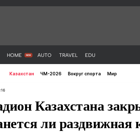
HOME
AUTO
TRAVEL
EDU
Казахстан
ЧМ-2026
Вокруг спорта
Мир
:16
дион Казахстана закр
танется ли раздвижная
PORT
HEALTH
HOME
AUTO
Новости
порт
Новости
Новости