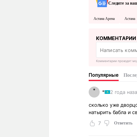
Следите за на
Астана Арена
Астана
КОММЕНТАРИИ
Комментарии проходят мо
Популярные
После
*
2 года наз
*
сколько уже дворцо
натырить бабла и с
7
Ответить