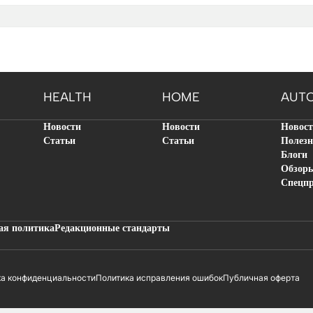
HEALTH
HOME
AUT
Новости
Новости
Новос
Статьи
Статьи
Полезн
Блоги
Обзор
Спецп
ая политика
Редакционные стандарты
ка конфиденциальности
Политика исправления ошибок
Публичная оферта