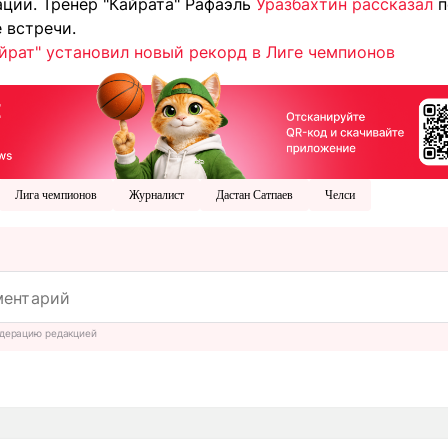
ации. Тренер "Кайрата" Рафаэль
Уразбахтин рассказал
п
 встречи.
айрат" установил новый рекорд в Лиге чемпионов
Лига чемпионов
Журналист
Дастан Сатпаев
Челси
дерацию редакцией