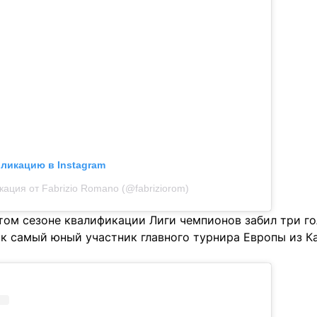
бликацию в Instagram
кация от Fabrizio Romano (@fabriziorom)
том сезоне квалификации Лиги чемпионов забил три гол
ак самый юный участник главного турнира Европы из К