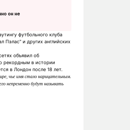
но он не
аутингу футбольного клуба
ал Пэлас" и других английских
сетях объявил об
го рекордным в истории
ся в Лондон после 18 лет.
ре, чье имя стало нарицательным.
его непременно будут называть