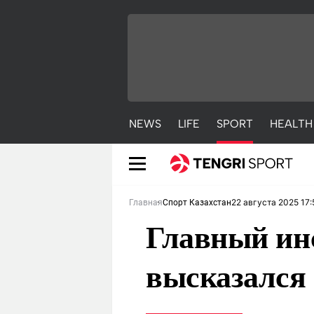
NEWS
LIFE
SPORT
HEALTH
22 августа 2025 17:
Главная
Спорт Казахстан
Главный ин
высказался 
NEWS
LIFE
S
Новости
Красиво
С