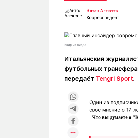
Статьи
Выгодно
В
Антон Алексеев
Погода
Полезно
Т
Корреспондент
Спецпроекты
Любопытно
Л
ч
Рейтинги
Гороскопы
Рецепты
Кадр из видео
Итальянский журналис
футбольных трансферах
О проекте
передаёт
Tengri Sport
.
Редакция
Ре
Один из подписчико
+7 (777) 001 44 99
свое мнение о 17-л
- Что вы думаете о "