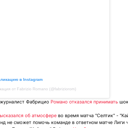
бликацию в Instagram
кация от Fabrizio Romano (@fabriziorom)
й журналист Фабрицио
Романо отказался принимать
шок
ысказался об атмосфере
во время матча "Селтик" - "Ка
инд не сможет помочь команде в ответном матче Лиги 