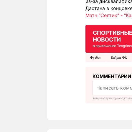
из-за дисквалифик
Дастана в концовке
Матч "Селтик" - "К
Футбол
Кайрат ФК
КОММЕНТАРИИ
Комментарии проходят мо