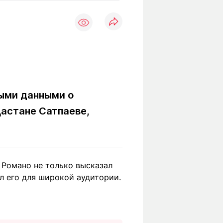
Вокруг света
Образование
Путевые
Учебные
заметки
заведения
Маршруты
ты
Заилийского
Алатау
ыми данными о
Дастане Сатпаеве,
Светлая тема
Мы в социальных сетях
 Романо не только высказал
ыл его для широкой аудитории.