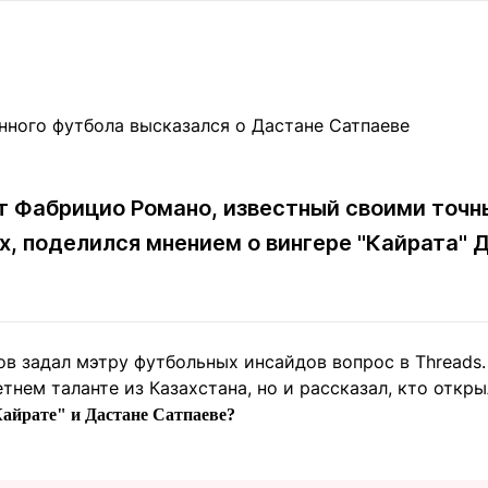
Статьи
округ спорта
Статьи
Полезное
ренды
Блоги
ига
Обзоры
емпионов
Спецпроек
т Фабрицио Романо, известный своими точн
, поделился мнением о вингере "Кайрата" 
Контакты редакции
Вакансии
Реклама
Пресс-центр
клама
в задал мэтру футбольных инсайдов вопрос в Threads.
+7 (700) 3 888 188
етнем таланте из Казахстана, но и рассказал, кто откр
Кайрате" и Дастане Сатпаеве?