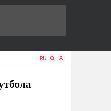
утбола
TRAVEL
EDU
Моя страна
Новости