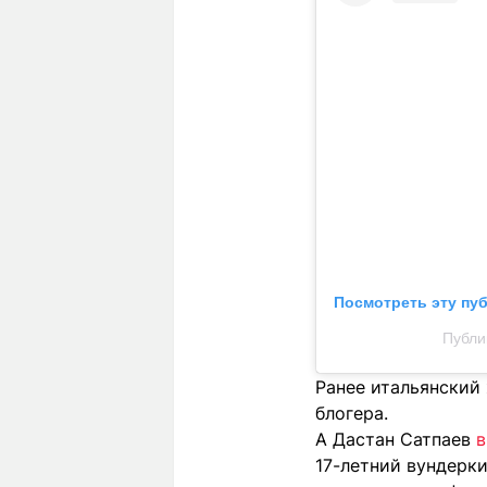
Посмотреть эту пу
Публи
Ранее итальянски
блогера.
А Дастан Сатпаев
в
17-летний вундерк