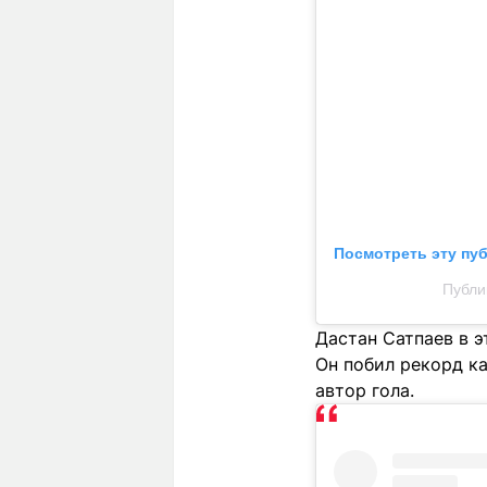
Посмотреть эту пу
Публи
Дастан Сатпаев в э
Он побил рекорд к
автор гола.