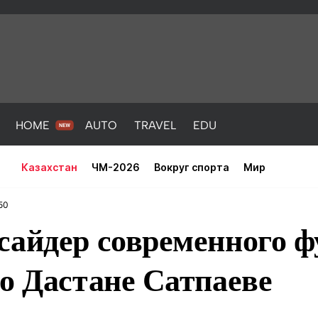
HOME
AUTO
TRAVEL
EDU
Казахстан
ЧМ-2026
Вокруг спорта
Мир
50
сайдер современного ф
о Дастане Сатпаеве
PORT
HEALTH
HOME
AUTO
Новости
порт
Новости
Новости