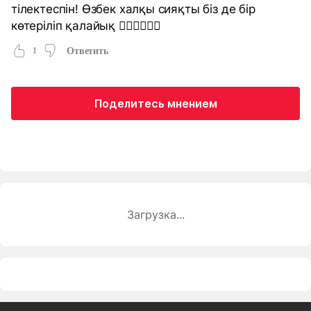
тілектеспін! Өзбек халқы сияқты біз де бір
көтеріліп қалайық ✊🏻✊🏻✊🏻
1
Ответить
Поделитесь мнением
Загрузка...