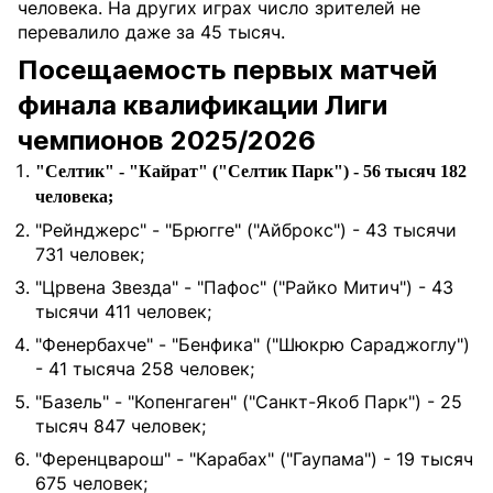
человека. На других играх число зрителей не
перевалило даже за 45 тысяч.
Посещаемость первых матчей
финала квалификации Лиги
чемпионов 2025/2026
"Селтик" - "Кайрат" ("Селтик Парк") - 56 тысяч 182
человека;
"Рейнджерс" - "Брюгге" ("Айброкс") - 43 тысячи
731 человек;
"Црвена Звезда" - "Пафос" ("Райко Митич") - 43
тысячи 411 человек;
"Фенербахче" - "Бенфика" ("Шюкрю Сараджоглу")
- 41 тысяча 258 человек;
"Базель" - "Копенгаген" ("Санкт-Якоб Парк") - 25
тысяч 847 человек;
"Ференцварош" - "Карабах" ("Гаупама") - 19 тысяч
675 человек;