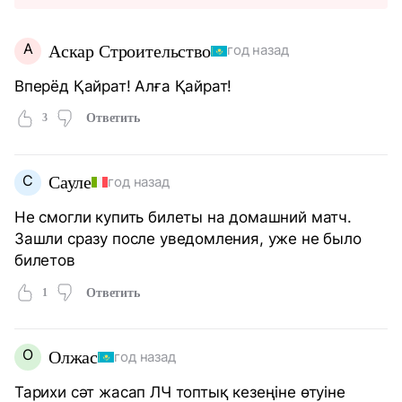
А
Аскар Строительство
год назад
Вперёд Қайрат! Алға Қайрат!
3
Ответить
С
Сауле
год назад
Не смогли купить билеты на домашний матч.
Зашли сразу после уведомления, уже не было
билетов
1
Ответить
О
Олжас
год назад
Тарихи сәт жасап ЛЧ топтық кезеңіне өтуіне