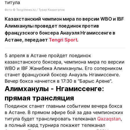
Фото ©️ Tengrinews.kz / Турар Казангапов
Казахстанский чемпион мира по версии WBO и IBF
Алимханулы проведет поединок против
французского боксера Анауэля Нгамиссенге в
Астане, передает
Tengri Sport
.
5 апреля в Астане пройдет поединок
казахстанского боксера, чемпиона мира по версии
WBO и IBF Жанибека Алимханулы. Его соперником
станет француский боксер Анауэль Нгамиссенге.
Вечер бокса начнется в 17:30 в "Барыс Арене".
Алимханулы - Нгамиссенге:
прямая трансляция
Поединок станет главным событием вечера бокса
в Астане. В прямом эфире бой за два чемпионских
титула будет транслировать телеканал
Qazaqstan
,
а полный кард турнира покажет телеканал