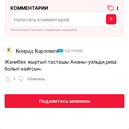
КОММЕНТАРИИ
1
Комментарии проходят модерацию редакцией
К
Конрад Карлович
год назад
Жанибек жыртып тасташы Ананы-уэльди,риза
болып кайтсын.
4
Ответить
Поделитесь мнением