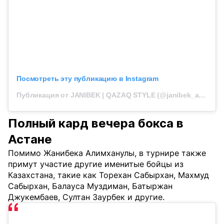
Посмотреть эту публикацию в Instagram
Публикация от JANIBEK | QAZAQ STYLE (@janibek_alimkhanuly)
Полный кард вечера бокса в
Астане
Помимо Жанибека Алимханулы, в турнире также
примут участие другие именитые бойцы из
Казахстана, такие как Торехан Сабырхан, Махмуд
Сабырхан, Балауса Муздиман, Батыржан
Джукембаев, Султан Заурбек и другие.