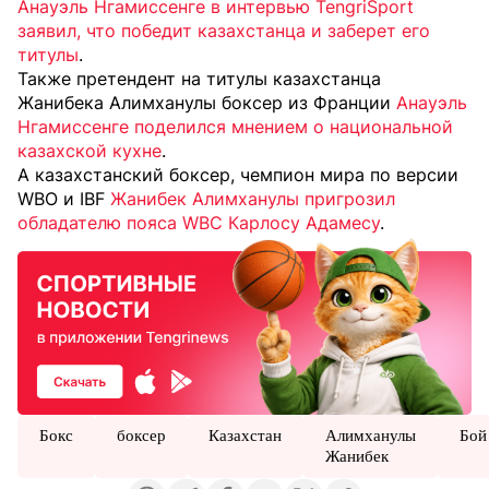
Анауэль Нгамиссенге в интервью TengriSport
заявил, что победит казахстанца и заберет его
титулы
.
Также претендент на титулы казахстанца
Жанибека Алимханулы боксер из Франции
Анауэль
Нгамиссенге поделился мнением о национальной
казахской кухне
.
А казахстанский боксер, чемпион мира по версии
WBO и IBF
Жанибек Алимханулы пригрозил
обладателю пояса WBC Карлосу Адамесу
.
Бокс
боксер
Казахстан
Алимханулы
Бой
Жанибек