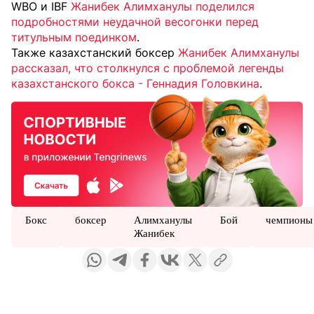
WBO и IBF
Жанибек Алимханулы поделился
подробностями неудачной весогонки перед
титульным поединком
.
Также казахстанский боксер
Жанибек Алимханулы
рассказал, что столкнулся с проблемой легенды
казахстанского бокса - Геннадия Головкина
.
Бокс
боксер
Алимханулы
Бой
чемпионы
Жанибек