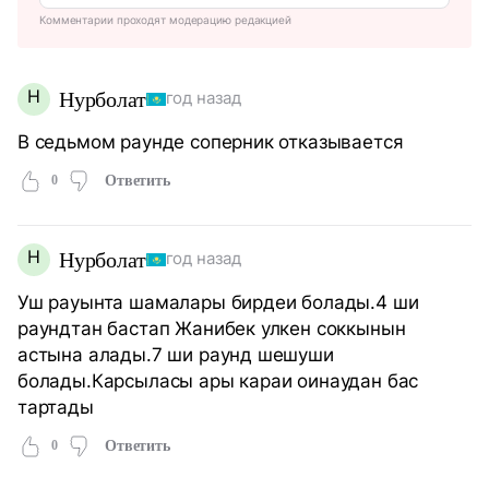
Комментарии проходят модерацию редакцией
Н
Нурболат
год назад
В седьмом раунде соперник отказывается
0
Ответить
Н
Нурболат
год назад
Уш рауынта шамалары бирдеи болады.4 ши
раундтан бастап Жанибек улкен соккынын
астына алады.7 ши раунд шешуши
болады.Карсыласы ары караи оинаудан бас
тартады
0
Ответить