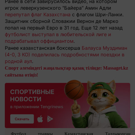
Ранее в сети завирусилось видео, на котором
игрок леверкузенского "Байера" Амин Адли
перепутал флаг Казахстана
с флагом Шри-Ланки.
Защитник сборной Словакии Вернон де Марко
попал на первый Евро в 31 год. Еще 12 лет назад
футболист выступал в любительской лиге и
подрабатывал оффициантом
.
Ранее казахстанская боксерша
Балауса Муздиман
(4-0, 3 КО) поделилась подробностями поездки в
родной аул
.
Спорт әлеміндегі жаңалықтар қазақ тілінде: Massaget.kz
сайтына өтіңіз!
Футбол
травмы
Казахстанская
Талдыкорган