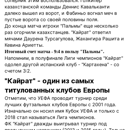
соперник этим воспользовался. Голкипер
казахстанской команды Деннис Кавальканти
далеко вышел из ворот, и Фабиньо вогнал меч в
пустые ворота со своей половины поля.
До конца матча игроки "Пальмы" еще несколько
раз огорчили казахстанцев. "Кайрат" ответил
мячами Даурена Турсагулова, Жахангира Рашита и
Кевина Ариетты.
Итоговый счет матча - 9:4 в пользу "Пальмы".
Напомним, в полуфинале Лиги чемпионов "Кайрат"
одолел другой испанский клуб - "Картахена" - со
счетом 3:2.
"Кайрат" - один из самых
титулованных клубов Европы
Отметим, что УЕФА проводит турнир среди
лучших футзальных клубов Европы с 2001 года.
Изначально он носил имя Кубок УЕФА и только с
2018 стал называться Лига чемпионов.
ФК "Кайрат" дважды выигрывал турнир под