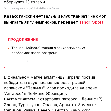
Фото: instagram.com/afckairat/Никита Басов
Казахстанский футзальный клуб "Кайрат" не смог
выиграть Лигу чемпионов, передает
Tengri Sport
.
ПРОДОЛЖЕНИЕ
Тренер “Кайрата“ заявил о психологических
■
проблемах после разгрома
3
В финальном матче алматинцы играли против
победителя двух последних розыгрышей -
испанской "Пальмы". Игра проходила на арене
"Антарес" в Ле-Мане (Франция).
стартовая пятерка - Деннис (В),
Состав "Кайрата":
Эдсон, Турсагулов, Оразов, Аррьета. Замены -
Сериков, Рашит, Денер, Занотто, Кайо Руис,