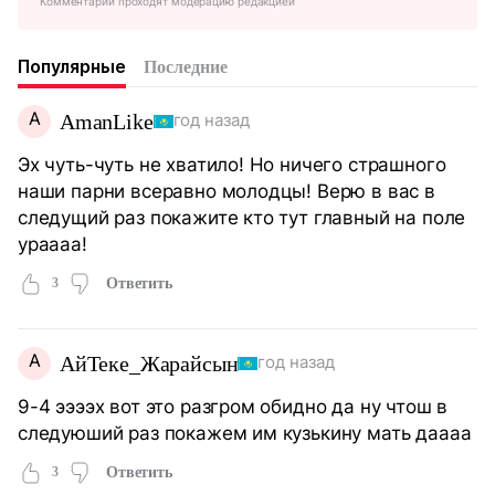
Комментарии проходят модерацию редакцией
Популярные
Последние
A
AmanLike
год назад
Эх чуть-чуть не хватило! Но ничего страшного
наши парни всеравно молодцы! Верю в вас в
следущий раз покажите кто тут главный на поле
ураааа!
3
Ответить
А
АйТеке_Жарайсын
год назад
9-4 ээээх вот это разгром обидно да ну чтош в
следуюший раз покажем им кузькину мать даааа
3
Ответить