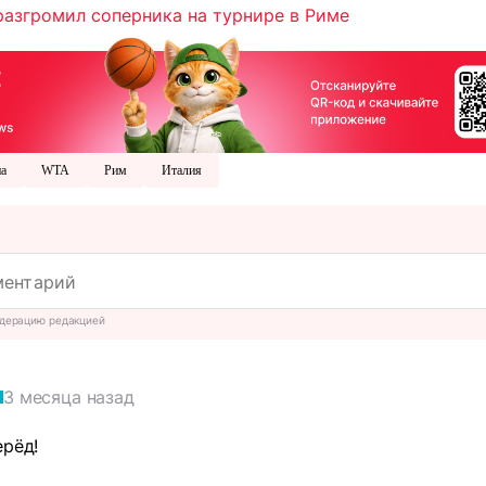
разгромил соперника на турнире в Риме
на
WTA
Рим
Италия
дерацию редакцией
3 месяца назад
ерёд!