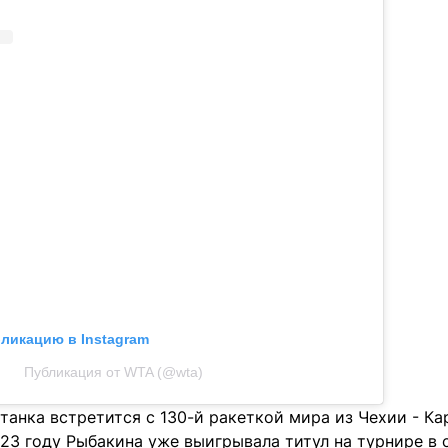
бликацию в Instagram
Публикация от WTA (@wta)
станка встретится с 130-й ракеткой мира из Чехии - К
23 году Рыбакина уже выигрывала титул на турнире в 