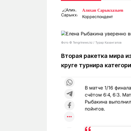
Статьи
Выгодно
В
Алихан Сарыкхазыев
Погода
Полезно
Т
Корреспондент
Спецпроекты
Любопытно
Л
ч
Рейтинги
Гороскопы
Рецепты
Фото © Tengrinews.kz / Турар Казангапов
Вторая ракетка мира и
круге турнира категор
О проекте
В матче 1/16 финал
Редакция
Ре
счётом 6:4, 6:3. М
+7 (777) 001 44 99
Рыбакина выполнил
пойнтов.