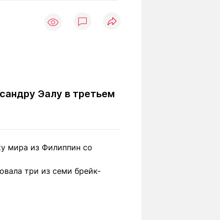
Вокруг света
Образование
2
Путевые
Учебные
заметки
заведения
Маршруты
ты
Заилийского
Алатау
ксандру Эалу в третьем
Светлая тема
ку мира из Филиппин со
Мы в социальных сетях
овала три из семи брейк-