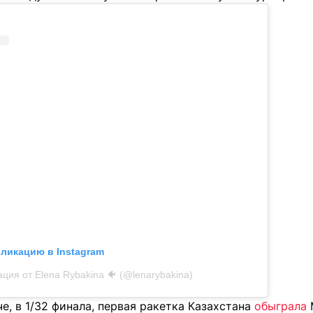
бликацию в Instagram
ция от Elena Rybakina 🐠 (@lenarybakina)
, в 1/32 финала, первая ракетка Казахстана
обыграла