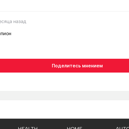
есяца назад
мпион
Поделитесь мнением