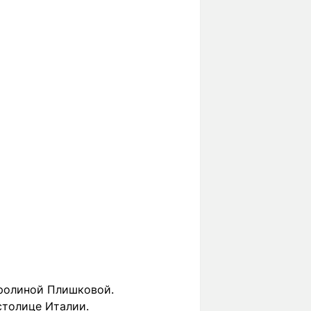
аролиной Плишковой.
столице Италии.