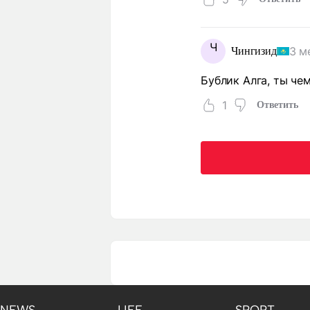
Ч
3 м
Чингизид
Бублик Алга, ты че
1
Ответить