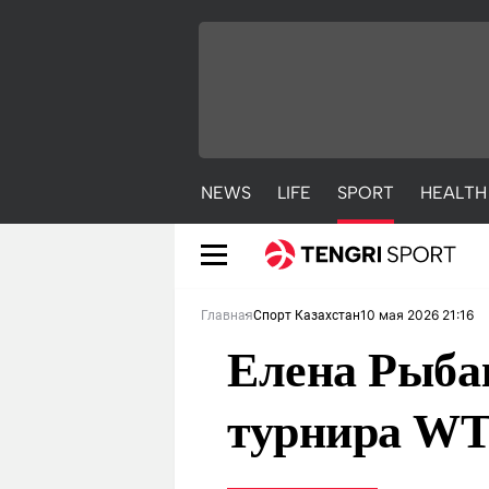
NEWS
LIFE
SPORT
HEALTH
10 мая 2026 21:16
Главная
Спорт Казахстан
Елена Рыба
турнира WT
NEWS
LIFE
S
Новости
Красиво
С