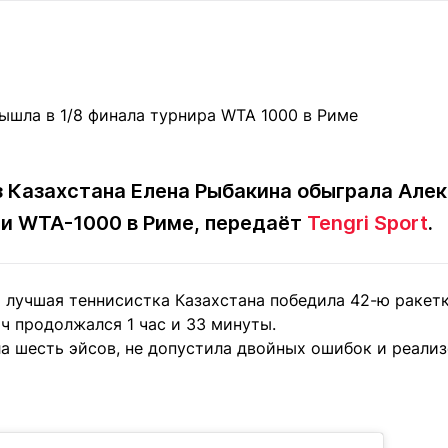
Статьи
округ спорта
Статьи
Полезное
ренды
Блоги
ига
Обзоры
емпионов
Спецпроек
з Казахстана Елена Рыбакина обыграла Але
ии WTA-1000 в Риме, передаёт
Tengri Sport
.
Контакты редакции
Вакансии
Реклама
Пресс-центр
а лучшая теннисистка Казахстана победила 42-ю ракет
клама
атч продолжался 1 час и 33 минуты.
+7 (700) 3 888 188
а шесть эйсов, не допустила двойных ошибок и реализ