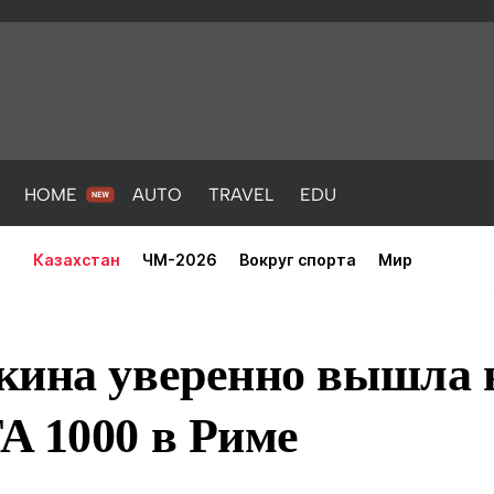
HOME
AUTO
TRAVEL
EDU
Казахстан
ЧМ-2026
Вокруг спорта
Мир
кина уверенно вышла в
A 1000 в Риме
PORT
HEALTH
HOME
AUTO
Новости
порт
Новости
Новости