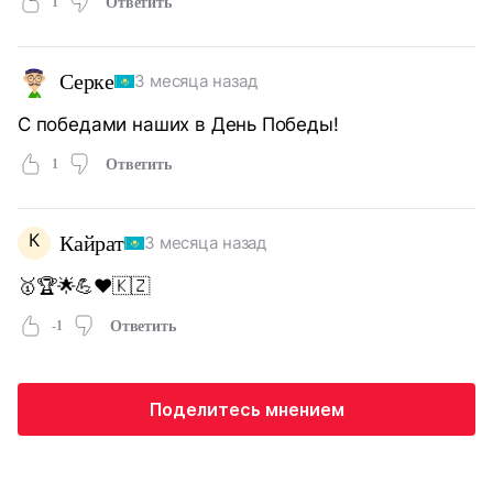
1
Ответить
Серке
3 месяца назад
С победами наших в День Победы!
1
Ответить
К
Кайрат
3 месяца назад
🥇🏆🌟💪❤️🇰🇿
-1
Ответить
Поделитесь мнением