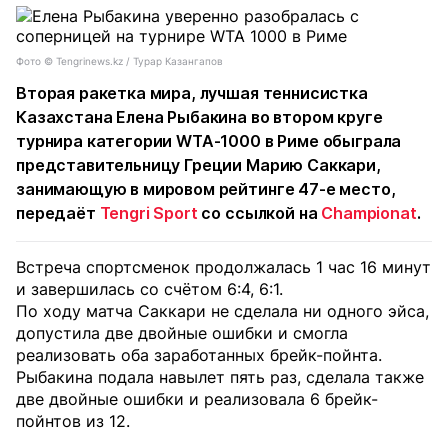
Фото © Tengrinews.kz / Турар Казангапов
Вторая ракетка мира, лучшая теннисистка
Казахстана Елена Рыбакина во втором круге
турнира категории WTA-1000 в Риме обыграла
представительницу Греции Марию Саккари,
занимающую в мировом рейтинге 47-е место,
передаёт
Tengri Sport
со ссылкой на
Championat
.
Встреча спортсменок продолжалась 1 час 16 минут
и завершилась со счётом 6:4, 6:1.
По ходу матча Саккари не сделала ни одного эйса,
допустила две двойные ошибки и смогла
реализовать оба заработанных брейк-пойнта.
Рыбакина подала навылет пять раз, сделала также
две двойные ошибки и реализовала 6 брейк-
пойнтов из 12.