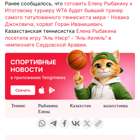
Ранее сообщалось, что
готовить Елену Рыбакину к
Итоговому турниру WTA будет бывший тренер
самого титулованного теннисиста мира - Новака
Джоковича, хорват Горан Иванишевич
.
Казахстанская теннисистка
Елена Рыбакина
посетила игру "Аль-Наср" - "Аль-Хиляль" в
чемпионате Саудовской Аравии
.
Теннис
Рыбакина
Казахстан
казахстанка
Елена