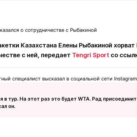
Статьи
округ спорта
Статьи
Полезное
ренды
Блоги
ига
Обзоры
емпионов
Спецпроек
акетки Казахстана Елены Рыбакиной хорват
честве с ней, передает
Tengri Sport
со ссыл
Контакты редакции
Вакансии
Реклама
Пресс-центр
ный специалист высказал в социальной сети Instagram
клама
я в тур. На этот раз это будет WTA. Рад присоединит
+7 (700) 3 888 188
сал он.