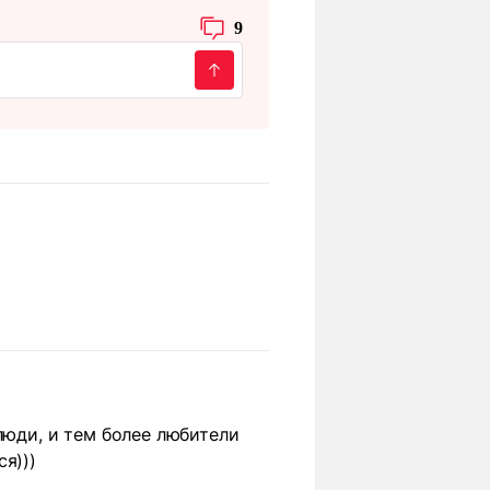
9
люди, и тем более любители
я)))