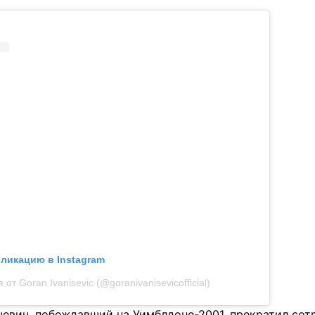
бликацию в Instagram
от Goran Ivanisevic (@goranivanisevicofficial)
шевич, побеждавший на Уимблдоне-2001, прекратил сот