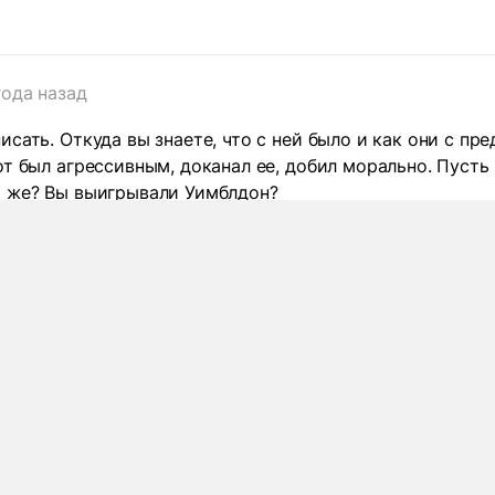
года назад
исать. Откуда вы знаете, что с ней было и как они с п
от был агрессивным, доканал ее, добил морально. Пусть 
о же? Вы выигрывали Уимблдон?
6 комментариев