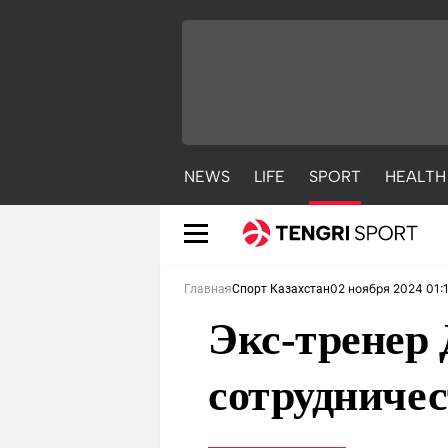
NEWS
LIFE
SPORT
HEALTH
02 ноября 2024 01:
Главная
Спорт Казахстан
Экс-тренер
сотрудниче
NEWS
LIFE
S
Новости
Красиво
С