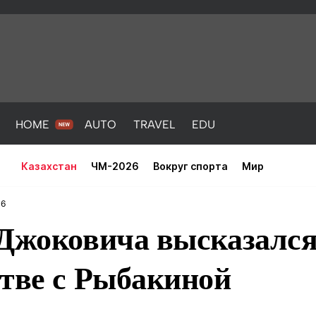
HOME
AUTO
TRAVEL
EDU
Казахстан
ЧМ-2026
Вокруг спорта
Мир
16
 Джоковича высказался
стве с Рыбакиной
PORT
HEALTH
HOME
AUTO
Новости
порт
Новости
Новости