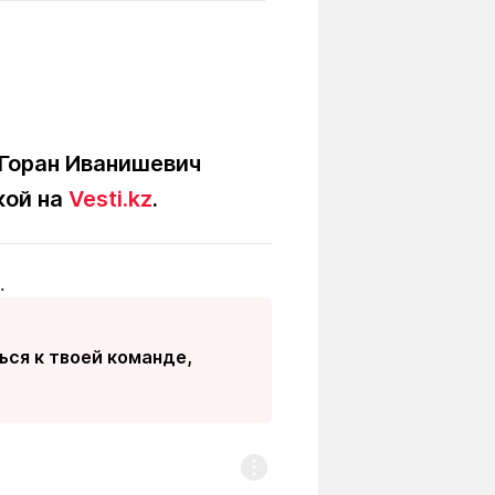
Вокруг света
Образование
Путевые
Учебные
заметки
заведения
Маршруты
ты
Заилийского
Алатау
 Горан Иванишевич
кой на
Vesti.kz
.
Светлая тема
.
Мы в социальных сетях
ься к твоей команде,