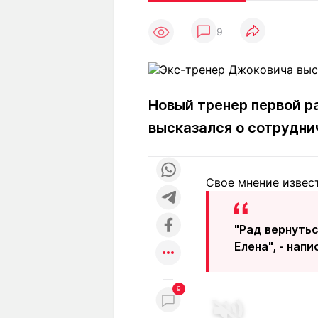
Статьи
Выгодно
В
9
Погода
Полезно
Т
Спецпроекты
Любопытно
Л
ч
Рейтинги
Гороскопы
Рецепты
Новый тренер первой р
высказался о сотрудни
О проекте
Свое мнение извест
Редакция
Ре
"Рад вернутьс
+7 (777) 001 44 99
Елена", - напи
9