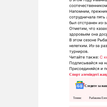
соотечественником
Напомним, прежним
сотрудничала пять 
был отстранен из-з
Отметим, что казах
здоровьем она дос
В этом сезоне Рыба
нелегким. Из-за р
турниров.
Читайте также:
С к
Подписывайся на н
Присоединяйся и п
Спорт әлеміндегі жаңа
Следите за на
Теннис
Рыбакина Еле