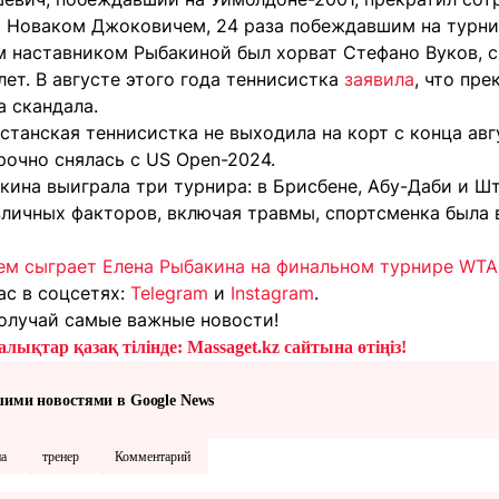
 Новаком Джоковичем, 24 раза побеждавшим на турни
 наставником Рыбакиной был хорват Стефано Вуков, с
лет. В августе этого года теннисистка
заявила
, что пре
а скандала.
станская теннисистка не выходила на корт с конца авг
рочно снялась с US Open-2024.
кина выиграла три турнира: в Брисбене, Абу-Даби и Шт
азличных факторов, включая травмы, спортсменка была
ем сыграет Елена Рыбакина на финальном турнире WTA
ас в соцсетях:
Telegram
и
Instagram
.
олучай самые важные новости!
лықтар қазақ тілінде: Massaget.kz сайтына өтіңіз!
шими новостями в Google News
на
тренер
Комментарий