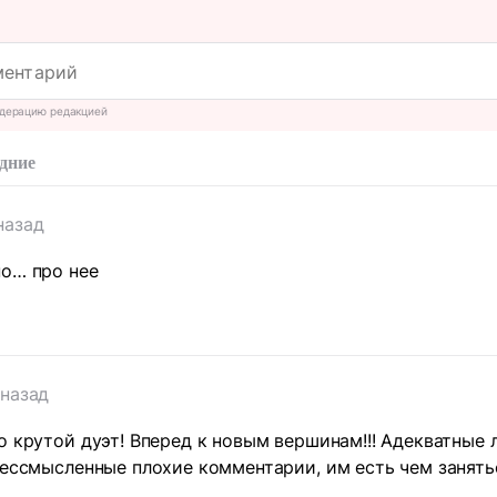
дерацию редакцией
дние
назад
но… про нее
 назад
о крутой дуэт! Вперед к новым вершинам!!! Адекватные 
бессмысленные плохие комментарии, им есть чем занятьс