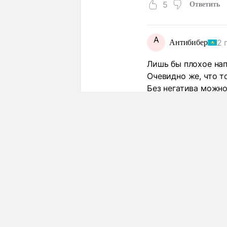
5
Ответить
А
2 
Антибибер
Лишь бы плохое нап
Очевидно же, что т
Без негатива можн
2
Ответить