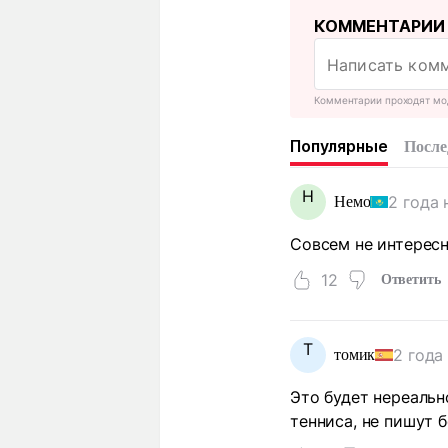
КОММЕНТАРИИ
Комментарии проходят мо
Популярные
После
Н
2 года 
Немо
Совсем не интерес
12
Ответить
Т
2 года
томик
Это будет нереальн
тенниса, не пишут 