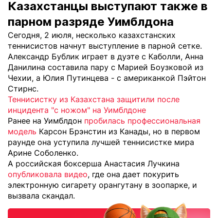
Казахстанцы выступают также в
парном разряде Уимблдона
Сегодня, 2 июля, несколько казахстанских
теннисистов начнут выступление в парной сетке.
Александр Бублик играет в дуэте с Каболли, Анна
Данилина составила пару с Марией Боузковой из
Чехии, а Юлия Путинцева - с американкой Пэйтон
Стирнс.
Теннисистку из Казахстана защитили после
инцидента "с ножом" на Уимблдоне
Ранее на Уимблдон
пробилась профессиональная
модель
Карсон Брэнстин из Канады, но в первом
раунде она уступила лучшей теннисистке мира
Арине Соболенко.
А российская боксерша Анастасия Лучкина
опубликовала видео
, где она дает покурить
электронную сигарету орангутану в зоопарке, и
вызвала скандал.