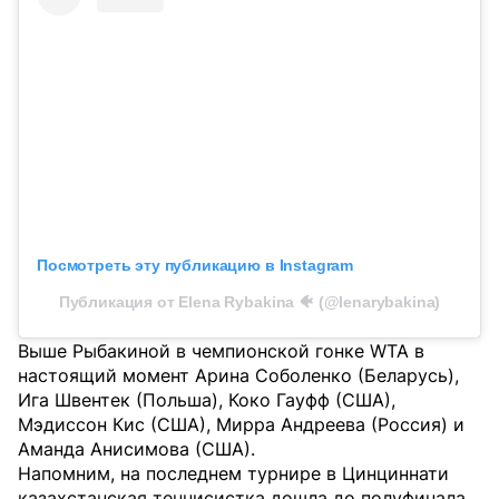
Посмотреть эту публикацию в Instagram
Публикация от Elena Rybakina 🐠 (@lenarybakina)
Выше Рыбакиной в чемпионской гонке WTA в
настоящий момент Арина Соболенко (Беларусь),
Ига Швентек (Польша), Коко Гауфф (США),
Мэдиссон Кис (США), Мирра Андреева (Россия) и
Аманда Анисимова (США).
Напомним, на последнем турнире в Цинциннати
казахстанская теннисистка дошла до полуфинала,