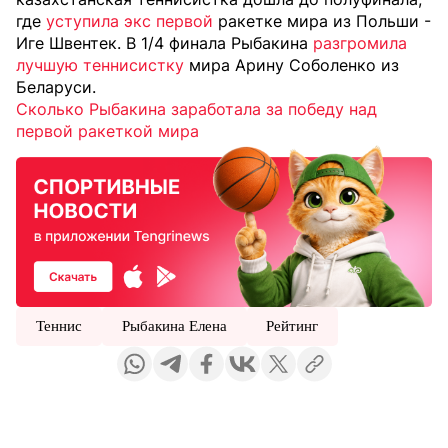
где
уступила экс первой
ракетке мира из Польши -
Иге Швентек. В 1/4 финала Рыбакина
разгромила
лучшую теннисистку
мира Арину Соболенко из
Беларуси.
Сколько Рыбакина заработала за победу над
первой ракеткой мира
Теннис
Рыбакина Елена
Рейтинг