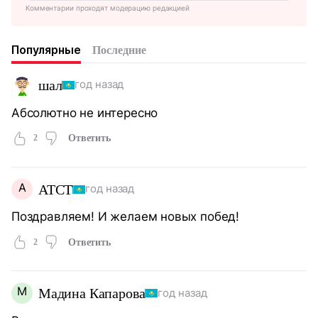
Комментарии проходят модерацию редакцией
Популярные
Последние
шал
год назад
Абсолютно не интересно
2
Ответить
А
АТСТ
год назад
Поздравляем! И желаем новых побед!
2
Ответить
М
Мадина Капарова
год назад