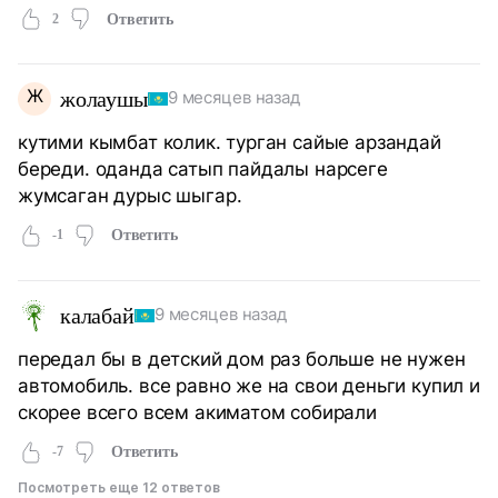
2
Ответить
Ж
жолаушы
9 месяцев назад
кутими кымбат колик. турган сайые арзандай
береди. оданда сатып пайдалы нарсеге
жумсаган дурыс шыгар.
-1
Ответить
калабай
9 месяцев назад
передал бы в детский дом раз больше не нужен
автомобиль. все равно же на свои деньги купил и
скорее всего всем акиматом собирали
-7
Ответить
Посмотреть еще 12 ответов