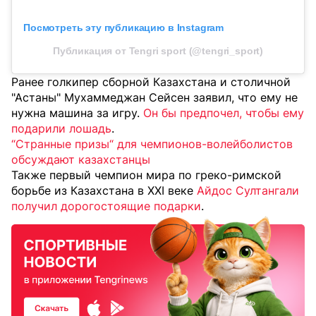
Посмотреть эту публикацию в Instagram
Публикация от Tengri sport (@tengri_sport)
Ранее голкипер сборной Казахстана и столичной
"Астаны" Мухаммеджан Сейсен заявил, что ему не
нужна машина за игру.
Он бы предпочел, чтобы ему
подарили лошадь
.
“Странные призы“ для чемпионов-волейболистов
обсуждают казахстанцы
Также первый чемпион мира по греко-римской
борьбе из Казахстана в XXI веке
Айдос Султангали
получил дорогостоящие подарки
.