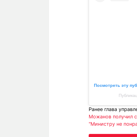
Посмотреть эту пу
Публика
Ранее глава управ
Можанов получил с
"Министру не понра