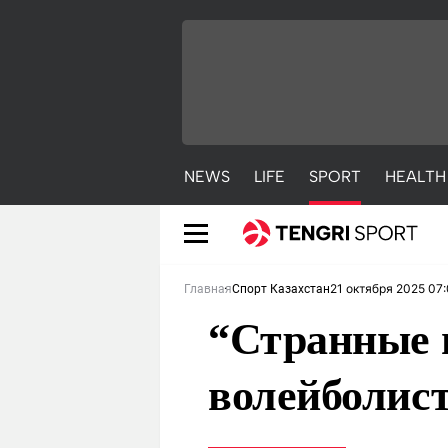
NEWS
LIFE
SPORT
HEALTH
21 октября 2025 07
Главная
Спорт Казахстан
“Странные 
волейболис
NEWS
LIFE
S
Новости
Красиво
С