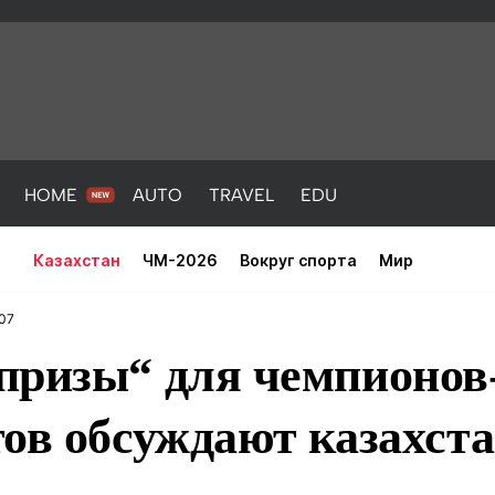
HOME
AUTO
TRAVEL
EDU
Казахстан
ЧМ-2026
Вокруг спорта
Мир
:07
призы“ для чемпионов
тов обсуждают казахст
PORT
HEALTH
HOME
AUTO
Новости
порт
Новости
Новости