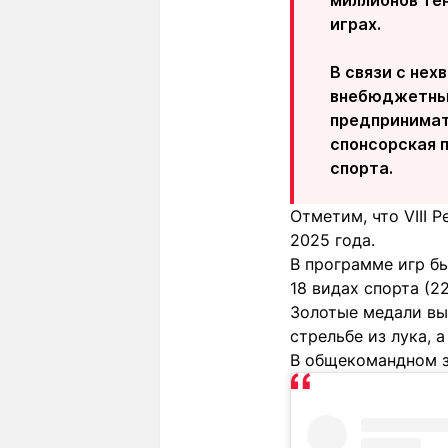
миллионов те
играх.
В связи с не
внебюджетных
предпринимат
спонсорская п
спорта.
Отметим, что VIII 
2025 года.
В программе игр бы
18 видах спорта (2
Золотые медали вы
стрельбе из лука, 
В общекомандном за