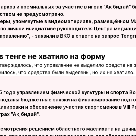
дарков и премиальных за участие в играх "Ак бидай"
ством не предусмотрено.
черы, упомянутые в видеоматериале, размещённом 
 по личной инициативе руководителя Центра медиаци
правлению", - заявили в ВКО в ответе на запрос Tengri
в тенге не хватило на форму
тверждалось, что управление не выделило средств на 
илось, что средства были выделены, но их не хватило.
25 года управлением физической культуры и спорта В
 поданы бюджетные заявки на финансирование подго
ипировки и обеспечение участия спортсменов в VIII 
рах "Ақ бидай".
ссмотрения решением областного маслихата на данн