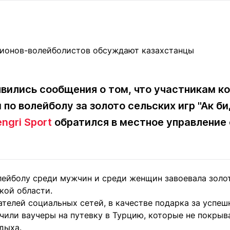
Статьи
округ спорта
Статьи
Полезное
ренды
Блоги
ига
Обзоры
емпионов
Спецпроек
явились сообщения о том, что участникам к
по волейболу за золото сельских игр "Ак б
Контакты редакции
Вакансии
Реклама
Пресс-центр
engri Sport
обратился в местное управление 
клама
+7 (700) 3 888 188
лейболу среди мужчин и среди женщин завоевала золот
кой области.
ателей социальных сетей, в качестве подарка за успе
чили ваучеры на путевку в Турцию, которые не покрыв
дыха.