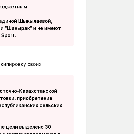
 бюджетным
Мадиной Шыкылаевой,
и "Шанырак" и не имеют
 Sport.
экипировку своих
осточно-Казахстанской
товки, приобретение
Республиканских сельских
ые цели выделено 30