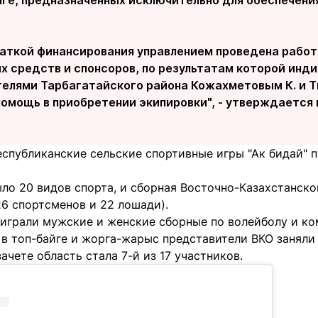
нге, предназначенных исключительно для обеспечени
хваткой финансирования управлением проведена работ
 средств и спонсоров, по результатам которой инд
елями Тарбагатайского района Кожахметовым К. и 
омощь в приобретении экипировки", - утверждается 
Республиканские сельские спортивные игры "Ак бидай" п
ло 20 видов спорта, и сборная Восточно-Казахстанско
26 спортсменов и 22 лошади).
играли мужские и женские сборные по волейболу и к
а в топ-байге и жорга-жарыс представители ВКО заняли
чете область стала 7-й из 17 участников.