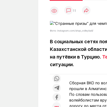
Статьи
Выгодно
В
11
Погода
Полезно
Т
Спецпроекты
Любопытно
Л
ч
Рейтинги
Гороскопы
Фото: instagram.com/shqo_volleyball/
Рецепты
В социальных сетях по
Казахстанской области 
О проекте
на путёвки в Турцию.
T
ситуации.
Редакция
Ре
+7 (777) 001 44 99
Сборная ВКО по во
прошли в Алматинс
По словам пользов
волейболистам вру
дорогу до места от