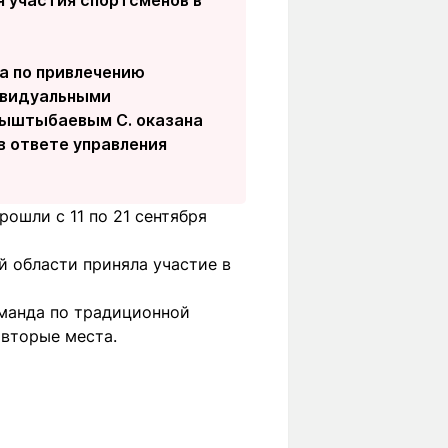
я участия спортсменов в
а по привлечению
ивидуальными
Тыштыбаевым С. оказана
в ответе управления
рошли с 11 по 21 сентября
й области приняла участие в
оманда по традиционной
 вторые места.