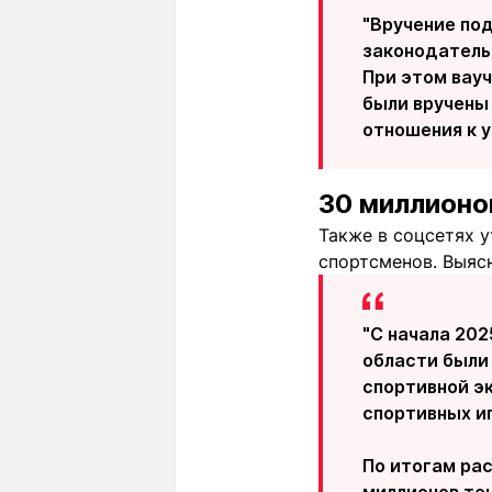
"Вручение по
законодатель
При этом вау
были вручены
отношения к у
30 миллионо
Также в соцсетях у
спортсменов. Выясн
"С начала 20
области были
спортивной эк
спортивных иг
По итогам ра