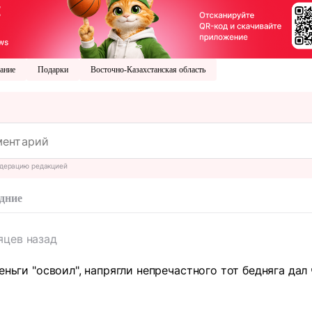
ание
Подарки
Восточно-Казахстанская область
дерацию редакцией
дние
яцев назад
еньги "освоил", напрягли непречастного тот бедняга дал