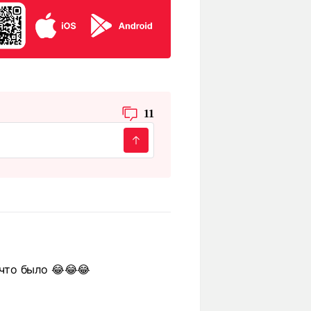
11
 что было 😂😂😂