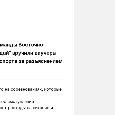
Вокруг света
Образование
Путевые
Учебные
заметки
заведения
Маршруты
ты
Заилийского
Алатау
оманды Восточно-
идай" вручили ваучеры
Светлая тема
спорта за разъяснением
Мы в социальных сетях
о на соревнованиях, которые
шное выступление
ают расходы на питание и