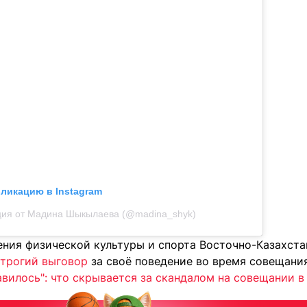
бликацию в Instagram
ция от Мадина Шыкылаева (@madina_shyk)
ления физической культуры и спорта Восточно-Казахст
трогий выговор
за своё поведение во время совещания
вилось": что скрывается за скандалом на совещании в