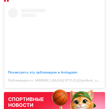
Посмотреть эту публикацию в Instagram
Публикация от JANIBEK | QAZAQ STYLE (@janibek_alimkhanuly)