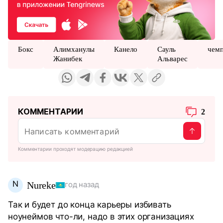
Бокс
Алимханулы
Канело
Сауль
чем
Жанибек
Альварес
КОММЕНТАРИИ
2
Комментарии проходят модерацию редакцией
N
Nureke
год назад
Так и будет до конца карьеры избивать
ноунеймов что-ли, надо в этих организациях